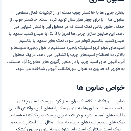
پختن چربی ها با خاکستر چوب دسته ای از ترکیبات فعال سطحی –
صابون ها – را برای چهار هزار سال تولید کرده است. خاکستر چوب، از
جمله، حاوی پتاس نمک است که در محلول آبی واکنش قلیایی می
دهد.
این
صابون سازی چربی ها
امروز با z. B. با هیدروکسید سدیم یا
هیدروکسید پتاسیم انجام می شود، نمک های سدیم یا پتاسیم
اسیدهای مونو کربوکسیلیک زنجیره مستقیم با طول زنجیره متوسط ​​و
بالاتر، به اصطلاح اسیدهای چرب را تشکیل می دهد. در یک محلول
آبی، آنیون های اسید چرب با بار منفی (آنیون های صابون) آزاد هستند،
به طوری که صابون به عنوان سورفکتانت آنیونی شناخته می شود.
خواص صابون ها
صابون سورفکتانت کلاسیک برای تمیز کردن پوست انسان چندان
مناسب نیست. صابون‌ها به عنوان نمک پایه‌های قوی، واکنش قلیایی
با اسیدهای ضعیف دارند و در نتیجه برای پوست تحریک‌کننده هستند.
نمک های سدیم اسیدهای چرب، به عنوان مثال. ب. استئارات سدیم
– نمک اسید استئاریک است، اما هنوز هم به عنوان صابون کشک