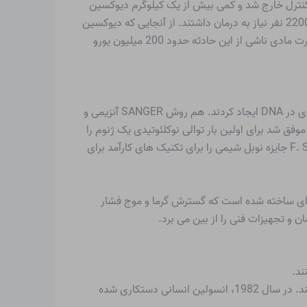
ات جانبی، در میان چیزهای دیگر، تولید می کند. به دلیل عملکرد نادرست راکتور TCP، واکنش در 10 جولای 1976 از کنترل خارج شد و کمی بیش از یک کیلوگرم دیوکسین
TCDD آزاد شد. این مقدار کمی از مواد بسیار سمی در اطراف شهر Seveso ایتالیا افتاد. اگرچه مرگ و میر گزارش نشده است، اما 22000 نفر نیاز به درمان داشتند. از آنجایی که دیوکسین
ها در طبیعت بسیار آهسته تجزیه می شوند، حیوانات باید سلاخی می شدند، خانه ها تخریب می شدند و خاک از بین می رفت. خسارت مادی ناشی از این حادثه حدود 200 میلیون یورو
FREDERICK SANGER (متولد 1918) و والتر گیلبرت (متولد 1932) به طور مستقل دو روش را برای تجزیه و تحلیل توالی نوکلئوتیدی در DNA ایجاد کردند. هم روش SANGER آنزیمی و
م تعیین توالی شیمیایی طبق GILBERT از الکتروفورز ژل برای جداسازی نوکلئوتیدها استفاده می کنند. در سالهای بعد، SANGER موفق شد برای اولین بار توالی نوکلئوتیدی یک ژنوم را
کاملاً روشن کند. ژنوم مجموعه ای از تمام ژن های یک فرد است. در سال 1980 P. BERG (متولد 1926)، W. GILBERT و F. SANGER جایزه نوبل شیمی را برای تکنیک های کارآمد برای
ای ساخته شده است که گسترش گرما و موج فشار
 و تجهیزات فنی را از بین می برد.
دیوید گودل (متولد 1951) و همکارانش در ایالات متحده، توالی DNA باکتری ها را طوری اصلاح کردند که اجزای انسولین را تولید کنند. در سال 1982، انسولین انسانی دستکاری شده