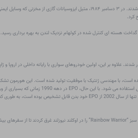
آفت کش ها در یک کارخانه شیمیایی در بوپال هند تولید شدند. در ۳ دسامبر ۱۹۸۴، متیل
ی گداخت هسته ای کنترل شده در کولهام نزدیک لندن به بهره برداری رس
ر شدند. علاوه بر این، اولین خودروهای سواری با رایانه داخلی در اروپا و ژاپ
پویتین (EPO) که از سال 1977 شناخته شده است، با مهندسی ژنتیک با موفقیت تولید شده است. 
و به همین دلیل به عنوان یک ماده فعال در برابر کم خون
در 10 ژوئیه، ماموران سرویس مخفی فرانسه کشتی صلح سبز “Rainbow Warrior” را در او