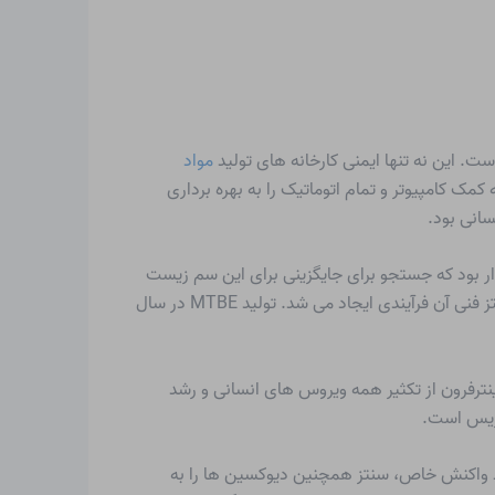
. این نه تنها ایمنی کارخانه های تولید
مواد
19، شرکت آمریکایی DU PONT اولین سیستم کنترل فرآیند به کمک کامپیوتر و تمام اتوماتیک را به بهره برداری
سانی بود.
ه است. تنها تحت فشار قانونگذار بود که جستجو برای جایگزینی برای این سم زیست
محیطی انجام شد. این جایگزین در متیل ترت بوتیل اتر (MTBE) یافت شد که از سال 1903 شناخته شده بود، اما هنوز باید برای سنتز فنی آن فرآیندی ایجاد می شد. تولید MTBE در سال
اینترفرون از تکثیر همه ویروس های انسانی و رشد
وزیس است.
حت شرایط واکنش خاص، سنتز همچنین دیوکسین ها را به