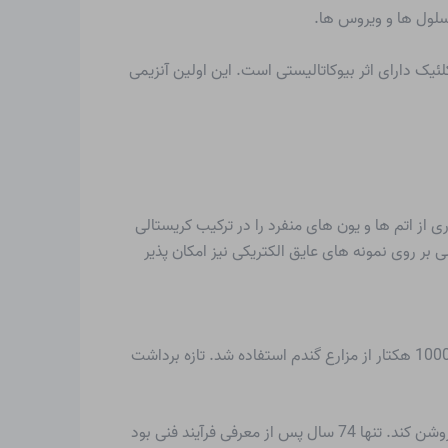
تولد 1947) و سیدنی آلتمن (متولد 1939) به طور مستقل کشف کردند که RNA اسید ریبونوکلئیک دارای اثر بیوکاتالیستی است. این اولین آنزیمی
ین بار امکان تصویربرداری از اتم ها و یون های منفرد را در ترکیب کریستالی
 هایی به اندازه چند نانومتر قابل تصویربرداری هستند. با روش مربوط به میکروسکوپ نیروی اتمی (AFM)، بررسی بر روی نمونه های عایق الکتریکی نیز امکان پذیر
در استرالیا، کل برداشت غلات توسط آلودگی قارچی تهدید شد. 500000 لیتر حشره کش Bayleton به استرالیا منتقل شد و در 1000000 هکتار از مزارع گندم استفاده شد. تازه برداشت
کارگروه GERHARD ERTL (متولد 1936) در برلین موفق شد با استفاده از مدرن ترین روش های تحلیلی مکانیسم سنتز آمونیاک را روشن کند. تنها 74 سال پس از معرفی فرآیند فنی بود