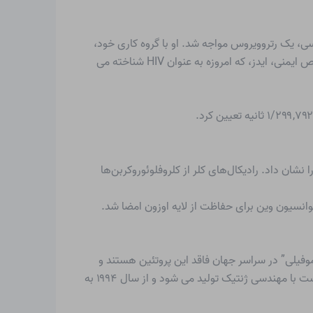
ده با یک ذره ویروسی، یک رتروویروس مواجه شد. او با گروه کاری خود،
مستقل از رابرت چارلز گالو (متولد 1937)، در انستیتو پاستور در پاریس، اولین فردی بود که عامل بیماری زائی را که باعث بیماری نقص ایمنی، ایدز، که امروزه به عنوان HIV شناخته می
ن در استراتوسفر را نشان داد. رادیکال‌های کلر از کلروفلوئوروکربن‌ها
یکایی در سانفرانسیسکو و بوستون برای اولین بار موفق به شبیه سازی فاکتور ۸ انعقاد خون انسان شدند.۲۰۰۰۰۰ “هموفیلی” در سراسر جهان فاقد این پروتئین هستند و
بنابراین در صورت بروز حوادث و عملیات در معرض خطر بالایی قرار دارند. این پروتئین که از بیش از ۲۰۰۰ اسید آمینه تشکیل شده است با مهندسی ژنتیک تولید می شود و از سال ۱۹۹۴ به