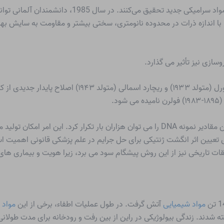
دانشمندان در سرتاسر جهان سال‌هاست که روی توسعه مواد
یوم، با اندازه ذرات در محدوده نانومتری، سختی بیشتر و مقاومت به سایش ب
وسازی نیز تأثیر می گذارد.
شیمیدانان آمریکایی هارولد کروتو (متولد ۱۹۳۹)، رابرت کورل
با یک روش جدید – واکنش زنجیره ای پلیمراز – کوچکترین مقادیر نمونه DNA را می توان هزاران ب
ی تعیین اثر انگشت ژنتیکی برای حل جرایم در علم پزشکی قانونی اهمیت
یقات تاریخی نیز از این روش پیشگام سود می برد، زیرا هویت و بیماری ه
مواد شیمیایی
آتش گرفت. در طول عملیات اطفاء، برخی از این
مواد 