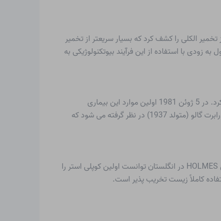
سال ۱۹۷۹، شیمیدان پیتر ال راجرز، نوع جدیدی از تخمیر الکلی را کشف کرد که بسیار سریعتر از تخمیر
به زودی با استفاده از این فرآیند بیوتکنولوژیکی به
از سال 1980، بیمارانی در ایالات متحده وجود داشته اند که علائم عجیبی دارند که می توان آنها را در سیستم ایمنی ضعیف ردیابی کرد. در 5 ژوئن 1981 اولین موارد این بیماری
ناشناخته به طور رسمی اعلام شد که در سال 1982 نام AIDS (سندرم بیماری نقص ایمنی اکتسابی) را دریافت کرد. محقق آمریکایی رابرت گالو (متولد 1937) در نظر گرفته می شود که
با توجه به مشکل جهانی دفع پلاستیک، جستجوی فزاینده ای برای جایگزین های ایمن از نظر زیست محیطی وجود داشت. گروه کاری HOLMES در انگلستان توانست اولین کوپلی استر را