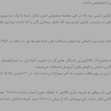
ن را تشخیص دادند.
 آغاز سال 1983، LUC MONTAGNIER (متولد 1932) اولین کسی بود که در طی معاینه معمولی خون بانکی ش
المللی به عنوان مسافت طی شده توسط نور در خلاء در ۱/۲۹۹,۷۹۲,۴۵۸ ثانیه تعیین کرد.
یدان آمریکایی PAUL J. CRUTZEN (متولد 1933) به وضوح اثر کاتالیزوری رادیکال های کلر در تخریب لایه از
دانشمندان آمر