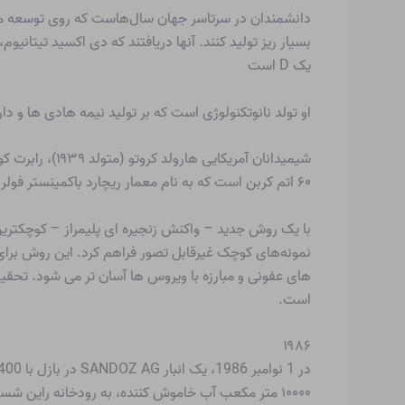
بسیار ریز تولید کنند. آنها دریافتند که دی اکسید تیتان
یک D است
او تولد نانوتکنولوژی است که بر تولید نیمه هادی ها و دار
۶۰ اتم کربن است که به نام معمار ریچارد باکمینستر فولر (۱۸۹۵-۱۹۸۳) فولرن نامیده می شود.
نمونه‌های کوچک غیرقابل تصور فراهم کرد. این روش برا
های عفونی و مبارزه با ویروس ها آسان تر می شود. تحق
است.
۱۹۸۶
در 1 نوامبر 1986، یک انبار SANDOZ AG در بازل با 1400 تن
۱۰۰۰۰ متر مکعب آب خاموش کننده، به رودخانه راین شسته شدند. زندگی بیولوژیکی در راین از بین رفت و رودخانه برای مدت طولانی آلوده بود.