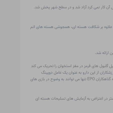
 ایزوسیانات گازی از مخزنی که وسایل ایمنی آن کار نمی کرد آزاد شد و در سطح شهر پخش شد.
ید. علاوه بر شکافت هسته ای، همجوشی هسته های اتم
ن ارائه شد.
این هورمون تشکیل گلبول های قرمز در مغز استخوان را تحریک می کند
ی استفاده می شود. با این حال، EPO در دهه 1990 زمانی که بسیاری از ورزشکاران از این دارو به عنوان یک عامل دوپینگ
استفاده کردند، شهرت یافت. EPO دستکاری شده ژنتیکی تنها از سال 2002 از EPO خود بدن قابل تشخیص بوده است، به طوری که گناهکاران EPO تنها می توانند به وضوح در بازی های
کلند نیوزلند غرق کردند تا از سفرهای بیشتر در اعتراض به آزمایش های تسلیحات هسته ای