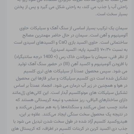
راحتی آب را جذب می کند، به راحتی شکل می گیرد و پس از پختن
بسیار سخت است.
سیمان
یک ترکیب بسیار اساسی از سنگ آهک و سیلیکات حاوی
آلومینیوم و آهن است. سیمان در حال حاضر مهمترین مصالح
ساختمانی است. حاوی اکسید بازی CaO و اکسیدهای اسیدی است
به نسبت ۷۰:۳۰ (اکسید پایه: اکسید اسیدی).
از نظر فنی، سیمان با سوزاندن خاک رس (> 1400 درجه سانتیگراد)
با افزودن آلومینیوم و اکسید آهن (III) در حضور سنگ آهک تولید
می شود. سپس محصول عمدتاً از سیلیکات های تری کلسیم
تشکیل شده است
دی کلسیم سیلیکات و سایر فازها
این محصول
در هوا و همچنین در زیر آب درمان می شود. انجماد عمدتاً بر اساس
تشکیل سیلیکات های مونوکلسیم آبدار است. این کانی‌های ژل‌مانند
دارای ساختارهای الیافی، ریز منشعب و نیمه کریستالی هستند که
مانند چسب عمل می‌کنند و سنگدانه‌ها را به هم متصل می‌کنند و
در نتیجه یک محصول سخت سنگی ایجاد می‌کنند. علاوه بر این،
هیدروکسید کلسیم آزاد شده در طول سخت شدن تبدیل می شود
با
جذب دی اکسید کربن در کربنات کلسیم
در اطراف، که کریستال های