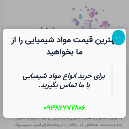
رش
پیمایش
Main
ه
نوشته
Menu
حتوا
سایت لرن
شیمی
بهترین قیمت مواد شیمیایی را از
بستن
ما بخواهید
برای خرید انواع مواد شیمیایی
سیلیکات در شیمی | فرهنگ لغت
با ما تماس بگیرید.
دانشجویی
۰۹۳۸۲۲۷۲۸۰۶
از
۱۹ تیر ۱۴۰۵
/
Christopher J. Ziegler
از آنجایی که نوع و نسبت کاتیون‌های فلزی موجود می‌تواند بسیار
متفاوت باشد، همانطور که ساختار باقی‌مانده‌های اسید سیلیسیک