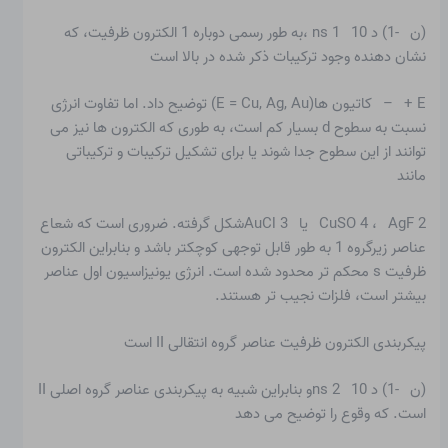
(ن -1) د 10 ns 1 ،به طور رسمی دوباره 1 الکترون ظرفیت، که
نشان دهنده وجود ترکیبات ذکر شده در بالا است
E + – کاتیون ها(E = Cu, Ag, Au) توضیح داد. اما تفاوت انرژی
نسبت به سطوح d بسیار کم است، به طوری که الکترون ها نیز می
توانند از این سطوح جدا شوند یا برای تشکیل ترکیبات و ترکیباتی
مانند
CuSO 4 ، AgF 2 یا AuCl 3شکل گرفته. ضروری است که شعاع
عناصر زیرگروه 1 به طور قابل توجهی کوچکتر باشد و بنابراین الکترون
ظرفیت s محکم تر محدود شده است. انرژی یونیزاسیون اول عناصر
بیشتر است، فلزات نجیب تر هستند.
پیکربندی الکترون ظرفیت عناصر گروه انتقالی II است
(ن -1) د 10 ns 2و بنابراین شبیه به پیکربندی عناصر گروه اصلی II
است. که وقوع را توضیح می دهد