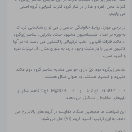
فلزات مس، نقره و طلا را در کنار گروه فلزات قلیایی، گروه اصلی I
می یابیم.
در برخی موارد، روابط خانوادگی خاصی را می توان شناسایی کرد که
به ویژه در اعداد اکسیداسیون مشهود است. بنابراین، عناصر زیرگروه
I، مانند فلزات قلیایی، اغلب ترکیباتی را تشکیل می دهند که در آنها
کاتیون هایی با بار مثبت وجود دارد، به عنوان مثال. B. نیترات نقره
و کلرید مس.
عناصر زیرگروه دوم نیز دارای خواصی مشابه عناصر گروه دوم مانند
منیزیم و کلسیم هستند. به عنوان مثال هستند
ZnSO 4 · 7 اچ 2 O و MgSO 4 · 7 اچ 2 Oهم شکل و
بلورهای مخلوط را تشکیل می دهند.
این
شباهت ها
همچنین هنگام مقایسه در گروه های بالاتر رخ می
دهد. به این ترتیب اکسید کروم (VI) حل می شود،