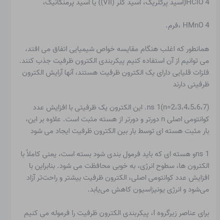
HClO 4(اسید پرکلریک، اسید کلر (VII)) یا اسید پرمنگانیک،
HMnO 4 ،فرم.
همانطور که اغلب هنگام مقایسه خواص شیمیایی اتفاق می افتد،
می توانیم از آن استفاده کنیم
پیکربندی الکترون ظرفیت
جذب کنند.
فلزات قلیایی دارای یک الکترون ظرفیت هستند، آنها آرایش الکترون
ظرفیتی دارند
ns 1(n=2،3،4،5،6،7). این الکترون یک ظرفیتی با افزایش عدد
کوانتومی اصلی n دورتر و دورتر از هسته مثبت است. علاوه بر این،
بار مثبت هسته ای توسط بار بین الکترون ظرفیت ایجاد می شود
ns 1و هسته ای که باید فرمول بندی شود بسته است، یعنی کاملاً با
الکترون ها، سطوح انرژی، به خوبی محافظت می شود. بنابراین با
افزایش عدد کوانتومی اصلی، الکترون ظرفیت بیشتر و راحت‌تر آزاد
می‌شود و انرژی یونیزاسیون کاهش می‌یابد.
برای عناصر زیرگروه I، پیکربندی الکترون ظرفیت را فرموله می کنیم