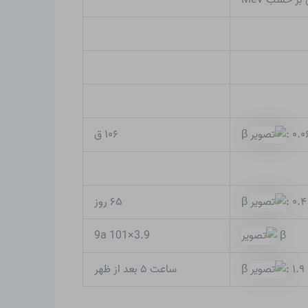
۱۰۶ ق
β
: ۰.۰
۶۵ روز
β
: ۰.۴
3.9×101 9a
β
ساعت ۵ بعد از ظهر
β
: ۱.۹