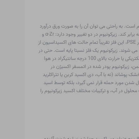
م است. به راحتی می توان آن را به صورت ورق درآورد
و به صورت سیم کشید. ناخالصی ها باعث افزایش سختی فلز می شوند. به عنوان مثال، محتوای اکسیژن 0.3٪ می تواند سختی را سه برابر کند. زیرکونیوم در دو تغییر وجود دارد: α-Zr و
β-Zr. زیرکونیوم دمای ذوب و جوش نسبتاً بالایی دارد. در زیر 272- درجه سانتیگراد این فلز ابررسانا است. با توجه به موقعیت خود در PSE، این فلز تقریباً تمام حالت های اکسیداسیون از
ایدارترین آن است. مراحل II و III عمدتاً در هالیدهای جامد یافت می شوند. زیرکونیوم یک فلز نسبتا پایه است. حتی در
شکل فشرده خود نیز در دماهای بالاتر مورد حمله هوا و آب قرار نمی گیرد. به صورت پودر، زیرکونیوم در اثر اصطکاک، ضربه، تخلیه الکتریکی یا حرارت بالای 100 درجه سانتیگراد در هوا
م را تشکیل می دهد. در ضمن، زیرکونیوم پودر شده در اتمسفر اکسیژن در
فقط می توان با ماسه خشک پوشاند (نه با آب، دی اکسید کربن یا تتراکلرید
ال شدن مورد حمله قرار نمی گیرد، بلکه توسط اسید
 محلول در آب، و ترکیبات مختلف اکسید زیرکونیوم را
ف کرد. با این حال، به عنوان دی اکسید جدا شد زیرا به شدت آلوده