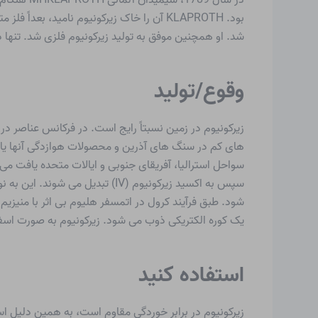
شد. او همچنین موفق به تولید زیرکونیوم فلزی شد. تنها در سال 1925 زیرکونیوم با خلوص بالا در یک فرآیند رشد توسط AE VAN ARKEL و OER
وقوع/تولید
های کم در سنگ های آذرین و محصولات هوازدگی آنها یافت
سواحل استرالیا، آفریقای جنوبی و ایالات متحده یافت م
یک کوره الکتریکی ذوب می شود. زیرکونیوم به صورت اس
استفاده کنید
زیرکونیوم در برابر خوردگی مقاوم است، به همین دلیل اس