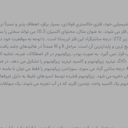
میایی خود، فلزی خاکستری فولادی، بسیار براق، انعطاف پذیر و نسبتاً نر
-II تا IV را در ترکیبات خود تشکیل می دهد که حالت IV رایج ترین و پ
مشتعل می شود. می سوزد و اکسیدهای زیرکونیوم ZrO، ZrO2، نیترید زیرکونیوم و اکسید نیترید زیرکونیو
بالاترین درجه حرارت برای شعله های فلزی در حدود 4650 درجه سانتی گراد می سوزد. سوزاندن زیرکونیوم را 
 متان ذخیره می شود. زیرکونیوم فشرده توسط اسیدهای غلیظ به دلیل غیرفع
رکونیوم یک اکسید واحد، چندین کلرید که در آب تجزیه می شوند، یک سولفات
17، شیمیدان آلمانی MHKLAPROTH هنگام بررسی نمونه ای از زیرکون معدنی سیلان، زیرکونیوم را کش