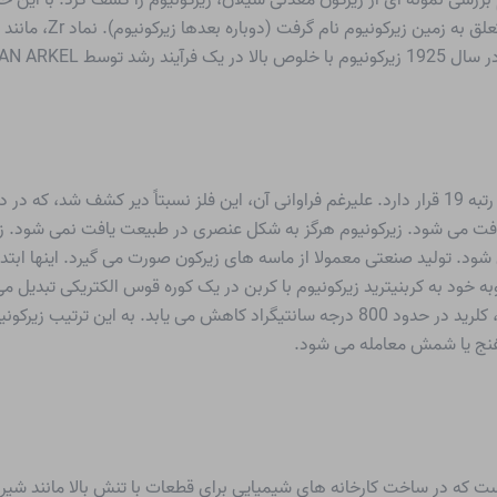
JH de B بدست آمد.
زیرکونیوم در زمین نسبتاً رایج است. در فرکانس عناصر در رتبه 19 قرار دارد. علیرغم فراوانی آن، این 
 می شود. زیرکونیوم هرگز به شکل عنصری در طبیعت یافت نمی شود. زیرکو
ی شود. تولید صنعتی معمولا از ماسه های زیرکون صورت می گیرد. اینها ا
شود. طبق فرآیند کرول در اتمسفر هلیوم بی اثر با منیزیم، کلرید در حدود 800 درجه سانتیگر
فنج یا شمش معامله می شود.
ت که در ساخت کارخانه های شیمیایی برای قطعات با تنش بالا مانند شیره