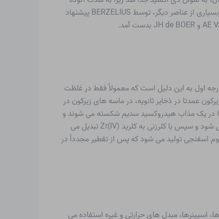
بود. KLAPROTH آن را خاک زیرکونیوم نامید، بعداً فلز متعلق به زمین زیرکونیوم نام گرفت (دوباره بعدها زیرکونیوم). نماد Zr، مانند بسیاری از عناصر دیگر، توسط BERZELIUS پیشنهاد
فلز نسبتاً دیر کشف شد، که در درجه اول به این دلیل است که معمولاً فقط در غلظت
ن عمدتا در ذخایر ثانویه، در ماسه های زیرکون در
بتدا در یک مذاب هیدروکسید سدیم شکسته می شوند و
سپس به اکسید زیرکونیوم (IV) تبدیل می شوند. این به نوبه خود به کربنیترید زیرکونیوم با کربن در یک کوره قوس الکتریکی تبدیل می شود و سپس با کلرزنی به کلرید Zr(IV) تبدیل می
اد کاهش می یابد. به این ترتیب زیرکونیوم اسفنجی تولید می شود که پس از تقطیر مجدداً در
ا، اسپینرها، مبدل های حرارتی و غیره استفاده می