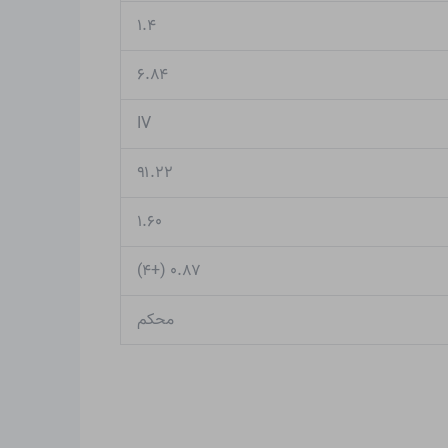
۱.۴
۶.۸۴
IV
۹۱.۲۲
۱.۶۰
۰.۸۷ (+۴)
محکم