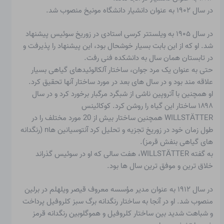
در سال ۱۹۰۲ به عنوان دانشیار دانشگاه مونیخ منصوب شد.
در سال ۱۹۰۵ به ویلستتر کرسی استادی در زوریخ سوئیس پیشنهاد
شد. او که از این بابت بسیار خوشحال بود، این پیشنهاد را پذیرفت و
در تابستان همان سال به دانشکده فنی رفت.
حتی به عنوان یک مرد جوان، ساختار
آلکالوئیدهای گیاهی
بسیار
علاقه مند بود و در سال های بعد در مورد ساختار آنها تحقیق کرد.
او همچنین با آتروپین ناشی از شبگرد مرگبار برخورد کرد و در سال
۱۸۹۸ ساختار این گیاه را روشن کرد.
کوکائین
س
WILLSTÄTTER همچنین ساختار بیش از 20 مورد مختلف را در
طول زمان خود در زوریخ تجزیه و تحلیل کرد
آنتوسیانین ها
n (رنگدانه
های گیاهی بنفش قرمز).
به گفته WILLSTÄTTER، هفت سالی که او در سوئیس گذراند
خلاق ترین و موفق ترین سال ها بود.
در سال ۱۹۱۲ به عنوان مدیر مؤسسه معروف قیصر ویلهلم در برلین
منصوب شد. او در آنجا به ساختار رنگدانه برگ سبز کلروفیل پرداخت
و شباهت شدید بین ساختار کلروفیل و هموگلوبین رنگدانه قرمز