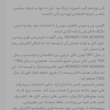
قرن نوزدهم قرن تغییرات بزرگ بود. این نه تنها بر شرایط سیاسی،
بلکه بر شرایط اقتصادی اروپا نیز تأثیر گذاشت.
گاوس، وبر و مورس (الفبای مورس) با اختراعات خود پایه و اساس
تلگراف الکتریکی را پایه گذاری کردند.
WERNER VON SIEMENS، برادر آگوست فریدریش فون زیمنس،
عایق کابل و تولید صنعتی آن را توسعه داد که انتقال الکتریکی پیام
ها را ممکن کرد.
در سال 1851 اولین کابل دریایی بین انگلستان و فرانسه و در سال
1866 اولین کابل دریای عمیق انجام شد. همچنین در سال 1866،
WERNER VON SIEMENS اصل الکترودینامیک را توسعه داد. این
امر امکان هدایت الکتریسیته را از طریق خطوط فشار قوی (از سال
1882) فراهم کرد.
توماس ادینسون لامپ را اختراع کرد. با این اختراعات و پیشرفت
های مهم، شاخه جدیدی از صنعت پدید آمد، صنعت برق که به
تولید موتورهای الکتریکی، ماشین های دینام، کابل ها، تابلو برق،
لامپ ها و غیره می پرداخت. نقطه برجسته این راهپیمایی
پیروزمندانه در مهندسی برق، توسعه اولین لوکوموتیو الکتریکی بود.