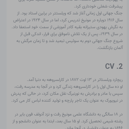
پیشرفت شغلی خودداری کرد.
جنگ جهانی اول زمانی آغاز شد که ویلستتر در برلین استاد بود. از
سال ۱۹۱۶ دوباره در مونیخ تدریس کرد، اما در سال ۱۹۲۴ در اعتراض
به نگرش یهودی ستیزانه بقیه کادر آموزشی از سمت خود استعفا داد.
در سال ۱۹۳۹، پس از یک تلاش ناموفق برای فرار، اندکی قبل از
شروع جنگ جهانی دوم به سوئیس تبعید شد و تا زمان مرگش به
آلمان بازنگشت.
2. CV
ریچارد ویلستاتر
در ۱۳ اوت ۱۸۷۲ در کارلسروهه به دنیا آمد.
او ده سال اول را در کارلسروهه زندگی کرد و در آنجا به مدرسه رفت،
سپس با مادر و برادرش به نورنبرگ نقل مکان کرد، در حالی که پدرش
در نیویورک به عنوان یک تاجر پارچه و تولید کننده لباس کار می کرد.
در ۱۸ سالگی به دانشگاه علمی مونیخ رفت و نزد آدولف فون بایر در
رشته شیمی تحصیل کرد. او ۱۵ سال بعد، ابتدا به عنوان دانشجو و از
۱۸۹۶ به عنوان دانشیار در آنجا ماند.