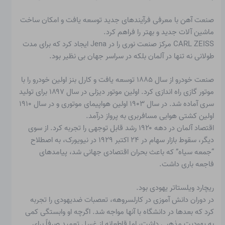
صنعت آهن با معرفی فرآیندهای جدید توسعه یافت و امکان ساخت
ماشین آلات جدید و بهتر را فراهم کرد.
CARL ZEISS مرکز صنعت نوری را در Jena ایجاد کرد که برای مدت
طولانی نه تنها در آلمان بلکه در سراسر جهان بی نظیر بود.
صنعت خودرو از سال ۱۸۸۵ توسعه یافت و کارل بنز اولین خودرو را با
موتور گازی راه اندازی کرد. اولین موتور دیزلی در سال ۱۸۹۷ برای تولید
سری آماده شد. در سال ۱۹۰۳ اولین هواپیمای موتوری و در سال ۱۹۱۰
اولین کشتی هوایی مسافربری به پرواز درآمد.
اقتصاد آلمان در دهه ۱۹۲۰ رشد قابل توجهی را تجربه کرد. از سوی
دیگر، سقوط بازار سهام در ۲۴ اکتبر ۱۹۲۹ در نیویورک، به اصطلاح
“جمعه سیاه” که باعث بحران اقتصادی جهانی شد، پیامدهای
فاجعه باری داشت.
ریچارد ویلستاتر یهودی بود.
در دوران دانش آموزی در کارلسروهه، تعصبات ضدیهودی را تجربه
کرد که بعدها در دانشگاه با آنها مواجه شد. اگرچه او وابستگی کمی
به یهودیت مذهبی داشت، اما قاطعانه از غسل تعمید صرفاً برای