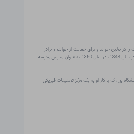
18 فرزند یک معلم ارشد متولد شد. او فیزیک را در برلین خواند و برای حمایت از خواهر و برادر
کوچکترش درس خصوصی داد. از سال 1844 در سالن بدنسازی فردریش-وردرشه در برلین تدریس کرد. پس از دریافت دکترای خود در سال 1848، در سال 1850 به عنوان مدرس مدرسه
مؤسسه فناوری فدرال سوئیس در زوریخ شد. از سال ۱۸۶۷ کلازیوس در دانشگاه وورزبورگ، از سال ۱۸۶۹ در دانشگاه بن، که با کار او به یک مرکز تحقیقات فیزیکی