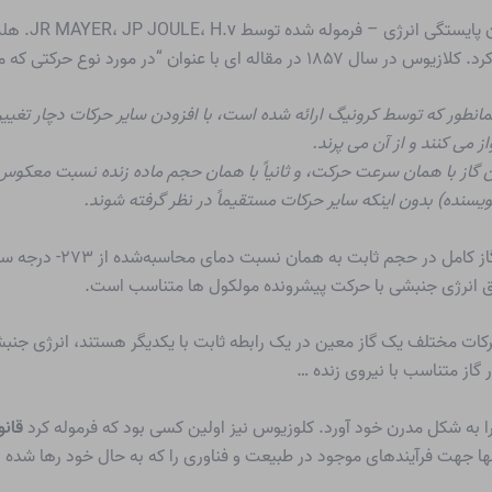
 پایستگی انرژی
– فرموله شده توسط JR MAYER، JP JOULE، H.v. هلمهولتز – با ایده
نوع حرکتی که ما آن را گرما می نامیم” نوشت:
انطور که توسط کرونیگ ارائه شده است، با افزودن سایر حرکات دچار تغییر 
ز می کنند و از آن می پرند.
ین گاز با همان سرعت حرکت، و ثانیاً با همان حجم ماده زنده نسبت معکوس 
سنده) بدون اینکه سایر حرکات مستقیماً در نظر گرفته شوند.
از سوی دیگر، از قانون گی-لو
طلق انرژی جنبشی با حرکت پیشرونده مولکول ها متناسب است.
د، حرکات مختلف یک گاز معین در یک رابطه ثابت با یکدیگر هستند، انرژی
 گاز متناسب با نیروی زنده …
را به شکل مدرن خود آورد. كلوزيوس نيز اولين كسى بود كه فرموله كرد
قانو
 تنها جهت فرآیندهای موجود در طبیعت و فناوری را که به حال خود رها شد