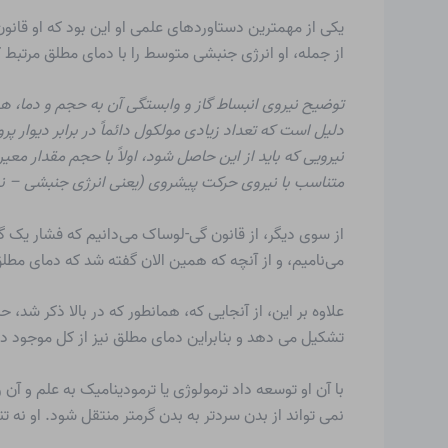
یکی از مهمترین دستاوردهای علمی او این بود که او
قانون
از جمله، او انرژی جنبشی متوسط ​​را با دمای مطلق مرتبط کرد. کلازیوس در سال ۱۸۵۷ در مقاله ای با عنوان “در مورد 
توضیح نیروی انبساط گاز و وابستگی آن به حجم و دما، هم
دلیل است که تعداد زیادی مولکول دائماً در برابر دیوار پروا
نیرویی که باید از این حاصل شود، اولاً با حجم مقدار مع
متناسب با نیروی حرکت پیشروی (یعنی انرژی جنبشی – نوی
می‌نامیم، و از آنچه که همین الان گفته شد که دمای م
علاوه بر این، از آنجایی که، همانطور که در بالا ذکر ش
تشکیل می دهد و بنابراین دمای مطلق نیز از کل موجود در
با آن او توسعه داد
ترمولوژی
یا
ترمودینامیک
به علم و آن 
نمی تواند از بدن سردتر به بدن گرمتر منتقل شود. او نه