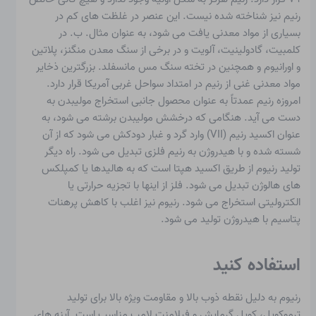
رنیم نیز شناخته شده نیست. این عنصر در غلظت های کم در
بسیاری از مواد معدنی یافت می شود، به عنوان مثال. ب. در
کلمبیت، گادولینیت، آلویت و در برخی از سنگ معدن منگنز، پلاتین
و اورانیوم و همچنین در تخته سنگ مس مانسفلد. بزرگترین ذخایر
مواد معدنی غنی از رنیم در امتداد سواحل غربی آمریکا قرار دارد.
امروزه رنیم عمدتاً به عنوان محصول جانبی استخراج مولیبدن به
دست می آید. هنگامی که درخشش مولیبدن برشته می شود، به
عنوان اکسید رنیم (VII) وارد گرد و غبار دودکش می شود که از آن
شسته شده و با هیدروژن به رنیم فلزی تبدیل می شود. راه دیگر
تولید رنیوم از طریق اکسید هپتا است که به هالیدها یا کمپلکس
های هالوژن تبدیل می شود. فلز از اینها با تجزیه حرارتی یا
الکترولیتی استخراج می شود. رنیوم نیز اغلب با کاهش پرهنات
پتاسیم با هیدروژن تولید می شود.
استفاده کنید
رنیوم به دلیل نقطه ذوب بالا و مقاومت ویژه بالا برای تولید
ترموکوپل، کویل گرمایش و فیلامنت لامپ مناسب است. آینه های