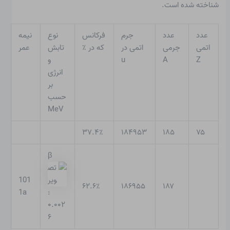
شناخته شده است.
عدد
عدد
جرم
فرکانس
نوع
نیمه
اتمی
جرمی
اتمی در
که در ٪
تابش
عمر
Z
A
u
و
انرژی
بر
حسب
MeV
۳۷.۴٪
۱۸۴۹۵۳
۱۸۵
۷۵
β
101
۶۲.۶٪
۱۸۶۹۵۵
۱۸۷
1a
:
۰.۰۰۲
۶