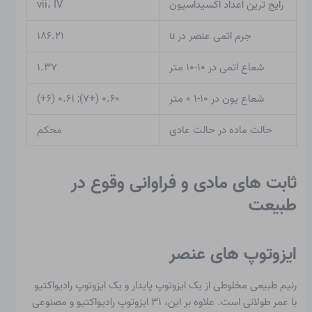
رایج ترین اعداد اکسیداسیون
vii، IV
جرم اتمی عنصر در u
۱۸۶.۲۱
شعاع اتمی در ۱۰-۱۰ متر
۱.۳۷
شعاع یون در ۱۰-۱ ۰ متر
۰.۶۰ (+۷); ۰.۶۱ (۶+)
حالت ماده در حالت عادی
محکم
ثابت های مادی و فراوانی وقوع در
طبیعت
ایزوتوپ های عنصر
رنیم طبیعی مخلوطی از یک ایزوتوپ پایدار و یک ایزوتوپ رادیواکتیو
با عمر طولانی است. علاوه بر این، ۳۱ ایزوتوپ رادیواکتیو و مصنوعی