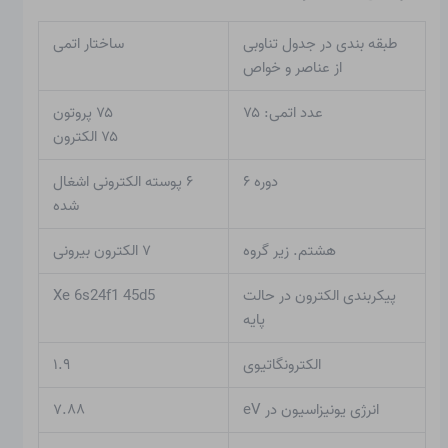
طبقه بندی در جدول تناوبی
ساختار اتمی
از عناصر و خواص
عدد اتمی: ۷۵
۷۵ پروتون
۷۵ الکترون
دوره ۶
۶ پوسته الکترونی اشغال
شده
هشتم. زیر گروه
۷ الکترون بیرونی
پیکربندی الکترون در حالت
Xe 6s24f1 45d5
پایه
الکترونگاتیوی
۱.۹
انرژی یونیزاسیون در eV
۷.۸۸