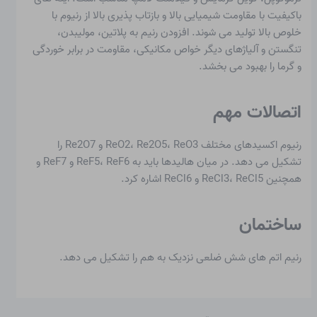
باکیفیت با مقاومت شیمیایی بالا و بازتاب پذیری بالا از رنیوم با
خلوص بالا تولید می شوند. افزودن رنیم به پلاتین، مولیبدن،
تنگستن و آلیاژهای دیگر خواص مکانیکی، مقاومت در برابر خوردگی
و گرما را بهبود می بخشد.
اتصالات مهم
رنیوم اکسیدهای مختلف ReO2، Re2O5، ReO3 و Re2O7 را
تشکیل می دهد. در میان هالیدها باید به ReF5، ReF6 و ReF7 و
همچنین ReCl3، ReCl5 و ReCl6 اشاره کرد.
ساختمان
رنیم اتم های شش ضلعی نزدیک به هم را تشکیل می دهد.