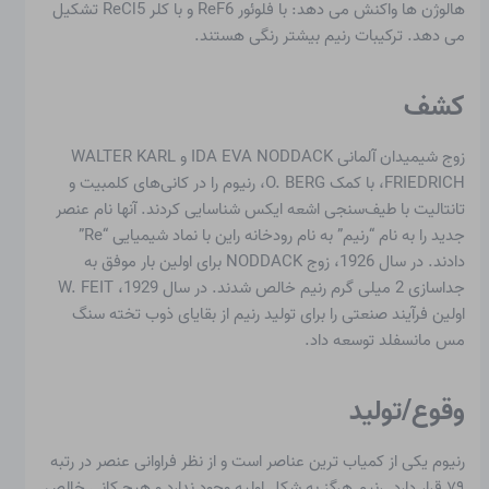
هالوژن ها واکنش می دهد: با فلوئور ReF6 و با کلر ReCl5 تشکیل
می دهد. ترکیبات رنیم بیشتر رنگی هستند.
کشف
زوج شیمیدان آلمانی IDA EVA NODDACK و WALTER KARL
FRIEDRICH، با کمک O. BERG، رنیوم را در کانی‌های کلمبیت و
تانتالیت با طیف‌سنجی اشعه ایکس شناسایی کردند. آنها نام عنصر
جدید را به نام “رنیم” به نام رودخانه راین با نماد شیمیایی “Re”
دادند. در سال 1926، زوج NODDACK برای اولین بار موفق به
جداسازی 2 میلی گرم رنیم خالص شدند. در سال 1929، W. FEIT
اولین فرآیند صنعتی را برای تولید رنیم از بقایای ذوب تخته سنگ
مس مانسفلد توسعه داد.
وقوع/تولید
رنیوم یکی از کمیاب ترین عناصر است و از نظر فراوانی عنصر در رتبه
۷۹ قرار دارد. رنیم هرگز به شکل اولیه وجود ندارد و هیچ کانی خالص