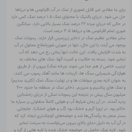
برای ما مقادیر غیر قابل تصوری از نمک در آب اقیانوس ها و دریاها
حل می شود. دریای بالتیک با محتوای نمک ۱.۵ درصد نمک کمی دارد
در حالی که دریای مرده ۲۲ درصد نمک بسیار بالایی دارد. میانگین
شوری تمام اقیانوس ها و دریاها ۳.۵ درصد است.
سایر مقادیر عظیم نمک در ذخایر زیرزمینی قرار دارند.
رسوبات نمک
بوجود می آیند، با این حال، تنها در صورتی
شوری
املاح محلول در آب
به شدت افزایش یافت. این حالت تنها زمانی رخ می دهد که آب
تبخیر شود. بسته به حلالیت و کمیت آنها، نمک های مختلف به
ترتیب خاصی از هم جدا می شوند.
چرخه نمک
) بیرون از. از طریق
هوازدگی شیمیایی سنگ ها، کربنات ها مانند آهک رسوب می کنند،
به عنوان لایه بعدی سولفات ها و در نهایت
سنگ نمک
(کلرید سدیم)
و نمک های پتاسیم و منیزیم. ذخایر نمک در منطقه ما حدود ۲۰۰
میلیون سال پیش در نتیجه این رسوبات نمکی از دریای زخشتاین
پدید آمدند. در آن زمان شرایط آب و هوایی کاملاً متفاوتی بر سیاره ما
حاکم بود. در اروپا گرم و خشک بود (آب و هوای خشک). جابجایی
بستر منجر به برآمدگی‌ها شد و حوضه‌های کوچک‌تری ایجاد کرد که
در آن آب به دلیل دمای بالای بیرون می‌توانست به سرعت تبخیر
شود. لایه نمک حاصل در حوضچه خشک شده با لایه هایی از گرد و