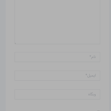
نام*
ایمیل*
وبگاه