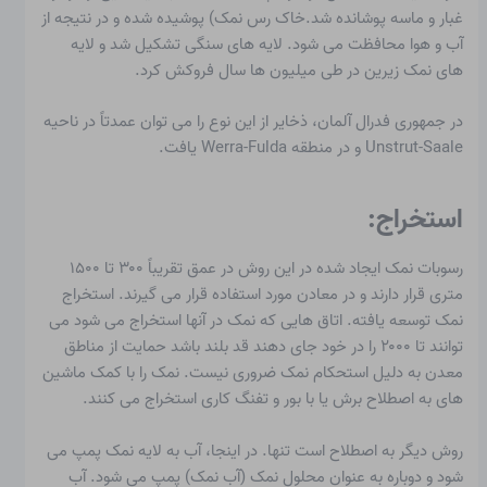
غبار و ماسه پوشانده شد.
خاک رس نمک
) پوشیده شده و در نتیجه از
آب و هوا محافظت می شود. لایه های سنگی تشکیل شد و لایه
های نمک زیرین در طی میلیون ها سال فروکش کرد.
در جمهوری فدرال آلمان، ذخایر از این نوع را می توان عمدتاً در ناحیه
Unstrut-Saale و در منطقه Werra-Fulda یافت.
استخراج:
رسوبات نمک ایجاد شده در این روش در عمق تقریباً ۳۰۰ تا ۱۵۰۰
متری قرار دارند و در معادن مورد استفاده قرار می گیرند.
استخراج
نمک
توسعه یافته. اتاق هایی که نمک در آنها استخراج می شود می
توانند تا ۲۰۰۰ را در خود جای دهند
قد بلند باشد حمایت از مناطق
معدن به دلیل استحکام نمک ضروری نیست. نمک را با کمک ماشین
های به اصطلاح برش یا با بور و تفنگ کاری استخراج می کنند.
روش دیگر به اصطلاح است
تنها
. در اینجا، آب به لایه نمک پمپ می
شود و دوباره به عنوان محلول نمک (آب نمک) پمپ می شود. آب