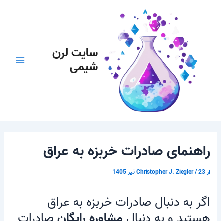
رش
پیمایش
Main
ه
نوشته
Menu
حتوا
سایت لرن
شیمی
راهنمای صادرات خربزه به عراق
از
23 تیر 1405
/
Christopher J. Ziegler
اگر به دنبال صادرات خربزه به عراق
هستید و به دنبال
مشاوره رایگان
صادرات