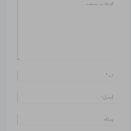
بنویسید…
نام*
ایمیل*
وبگاه