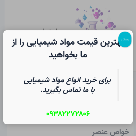
رش
پیمایش
Main
ه
نوشته
Menu
حتوا
سایت لرن
شیمی
بهترین قیمت مواد شیمیایی را از
بستن
ما بخواهید
برای خرید انواع مواد شیمیایی
رادون در شیمی | فرهنگ لغت
با ما تماس بگیرید.
دانشجویی
۰۹۳۸۲۲۷۲۸۰۶
از
۱۴ مرداد ۱۴۰۵
/
Christopher J. Ziegler
خواص عنصر