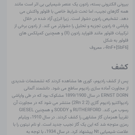
بیرونی الکترونی بسته، رادون یک عنصر شیمیایی بی اثر است مانند
همه گازهای نجیب، اما تحت شرایط خاصی با فلوئور واکنش می
دهد. تشخیص رادون دشوار است. زیرا انرژی آزاد شده در خلال
واپاشی α رادون تجزیه و تحلیل را دشوارتر می کند. از رادون برخی از
ترکیبات فلوئور مانند فلوراید رادون (II) و همچنین کمپلکس های
فلوئور به شکل
RnF+[SbF6]-، معروف
کشف
پس از کشف رادیوم، کوری ها مشاهده کردند که تشعشعات شدیدی
از مجاورت آماده سازی رادیوم ساطع می شود. دانشمند آلمانی
ERNST DORN در سال 1899/1900 مشکوک بود که در طی واپاشی
رادیواکتیو رادیوم گازی (2 2 2Rn) منتشر می شود که در مجاورت آن
رسوب می کند. RUTHERFORD و SODDY و همچنین GIESEL
تقریباً همزمان گاز مشابهی را کشف کردند. در سال 1910، ویلیام
رمزی متوجه شد که این یک گاز نجیب جدید است. او نام نیتون را با
علامت شیمیایی Nt پیشنهاد کرد. در سال 1934، با توجه به