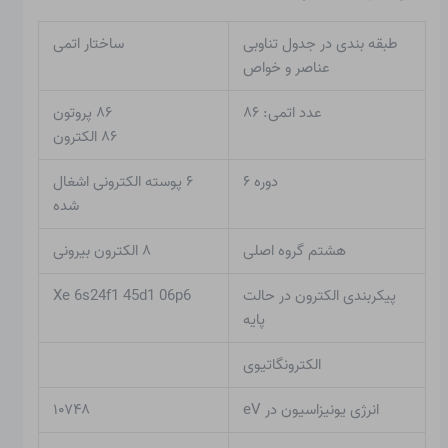
طبقه بندی در جدول تناوبی
ساختار اتمی
عناصر و خواص
عدد اتمی: ۸۶
۸۶ پروتون
۸۶ الکترون
دوره ۶
۶ پوسته الکترونی اشغال
شده
هشتم گروه اصلی
۸ الکترون بیرونی
پیکربندی الکترون در حالت
Xe 6s24f1 45d1 06p6
پایه
الکترونگاتیوی
انرژی یونیزاسیون در eV
۱۰۷۴۸