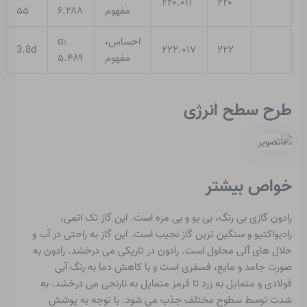
۲۲۰.۰۱۱
۲۲۰
مفهوم
۶.۲۸۸
۵۵
احساس،
α:
3.8d
۲۲۲.۰۱۷
۲۲۲
مفهوم
۵.۴۸۹
طرح سطح انرژی
خواص بیشتر
رادون گازی بی رنگ، بی بو و بی مزه است. این گاز تک اتمی،
رادیواکتیو و سنگین ترین گاز نجیب است. این گاز به راحتی در آب و
حلال های آلی محلول است. رادون در تاریکی می درخشد. رادون به
صورت جامد و مایع، فسفری است و با کاهش دما به رنگ آبی
فولادی و متمایل به زرد تا قرمز متمایل به نارنجی می درخشد. به
شدت توسط سطوح مختلف جذب می شود. با توجه به پوشش