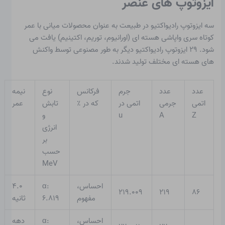
ایزوتوپ های عنصر
سه ایزوتوپ رادیواکتیو در طبیعت به عنوان محصولات میانی با عمر
کوتاه سری واپاشی هسته ای (اورانیوم، توریم، اکتینیم) یافت می
شود. ۲۹ ایزوتوپ رادیواکتیو دیگر به طور مصنوعی توسط واکنش
های هسته ای مختلف تولید شدند.
عدد
عدد
جرم
فرکانس
نوع
نیمه
اتمی
جرمی
اتمی در
که در ٪
تابش
عمر
Z
A
u
و
انرژی
بر
حسب
MeV
احساس،
α:
۴.۰
۲۱۹.۰۰۹
۲۱۹
۸۶
مفهوم
۶.۸۱۹
ثانیه
احساس،
α:
دهه