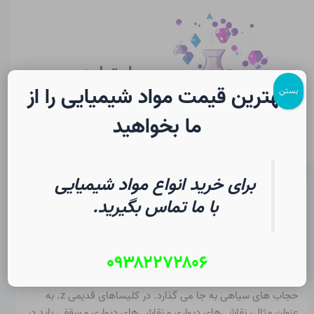
رش
پیمایش
Main
ه
نوشته
Menu
حتوا
سایت لرن
شیمی
بهترین قیمت مواد شیمیایی را از
بستن
ما بخواهید
برای خرید انواع مواد شیمیایی
دوده در شیمی
با ما تماس بگیرید.
از
۱۴ مرداد ۱۴۰۵
/
Christopher J. Ziegler
۰۹۳۸۲۲۷۲۸۰۶
دوده
قطعا برای همه شناخته شده است. سوزاندن شمع “دوده”، i.
اچ. دود سیاه غلیظی از خود ساطع می کنند که در جایی می نشیند و
حجاب های سیاهی به جا می گذارد. در کلیساهای قدیمی z. به
عنوان مثال، نقاشی‌های دیواری و نقاشی‌های دیواری و سقفی باید در