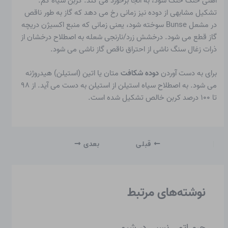
آهنی خنک خنک شود، به آنجا برخورد می کند.
کربن سیاه
کم.
تشکیل مشابهی از دوده نیز زمانی رخ می دهد که گاز به طور ناقص
در مشعل Bunse سوخته شود، یعنی زمانی که منبع اکسیژن دریچه
گاز قطع می شود. درخشش زرد/نارنجی شعله به اصطلاح درخشان از
ذرات زغال سنگ ناشی از احتراق ناقص گاز ناشی می شود.
برای به دست آوردن
دوده شکافت
متان یا اتین (استیلن) ​​هیدروژنه
می شود. به اصطلاح سیاه استیلن از استیلن به دست می آید. از ۹۸
تا ۱۰۰ درصد کربن خالص تشکیل شده است.
قبلی
بعدی
نوشته‌های مرتبط
جرم اتمی نسبی در شیمی