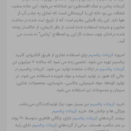
کربنات پتاس و نمک افسنطین نیز شناخته می‌شود. این ماده سفید،
شفاف، بی بو، دانه ای یا کریستالی است که تمایل به جذب آب از
هوا دارد. این یک قلیایی ملایم است که از تاریخ ثبت شده در ساخت
صابون و شیشه استفاده شده است. از نظر تاریخی، از خاکستر پخته
شده درختان چوب سخت (از این رو اصطلاح “پتاس” به دست می
آمد.
امروزه
کربنات پتاسیم
برای استفاده تجاری از طریق الکترولیز کلرید
پتاسیم تهیه می شود. تخمین زده می شود که سالانه ۷ میلیون تن
کربنات پتاسیم
در ایالات متحده تولید می شود. کربنات پتاسیم در
حالی که هنوز در تولید شیشه و مواد شوینده استفاده می شود، در
تولید کودها، مواد شیمیایی عکاسی، داروسازی، محصولات غذایی،
سیمان و منسوجات نیز استفاده می شود.
خرید
کربنات پتاسیم
نیز بسیار مورد نیاز تولیدکنندگان می باشد.
ویژگی ها و چالش ها: خرید
کربنات پتاسیم
بیشتر گریدهای
کربنات پتاسیم
دارای چگالی ظاهری متوسط ​​۲۰ پوند
بر متر مکعب هستند. برخی از گریدهای
کربنات پتاسیم
دارای رتبه