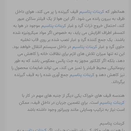
همانطور که
کربنات پتاسیم
قیف گیرنده را پر می کند، هوای داخل
ظرف به بیرون رانده می شود. اگر این هوا از یک فیلتر ساکن عبور
کند، احتمال خروج ذرات گرد و غبار
کربنات پتاسیم
موجود در هوا به
اتمسفر اطراف افزایش می یابد، به خصوص اگر مواد میکرونیزه شده
باشند. یک جمع کننده گرد و غبار نصب شده بر روی قاب تخلیه
حاوی گرد و غبار
کربنات پتاسیم
در داخل سیستم انتقال خواهد بود.
این نه تنها میزان تلاش های لازم برای نظافت خانه را کاهش می
دهد، بلکه اگر کلکتور مجهز به جت پالس معکوس باشد که به طور
پنوماتیکی محیط فیلتر را تمیز می کند، می تواند ضایعات محصول را
نیز کاهش دهد و
کربنات پتاسیم
جمع آوری شده را به قیف گیرنده
برگرداند.
هندسه قیف های خوراک یکی دیگر از جنبه های مهم در کار با
کربنات پتاسیم
است. برای تضمین جریان در داخل قیف، ممکن
است نیاز به ترکیب وسایلی مانند ویبراتور وجود داشته باشد
کربنات پتاسیم
یا همزن های مکانیکی برای تقویت جریان. اگر
کربنات پتاسیم
به