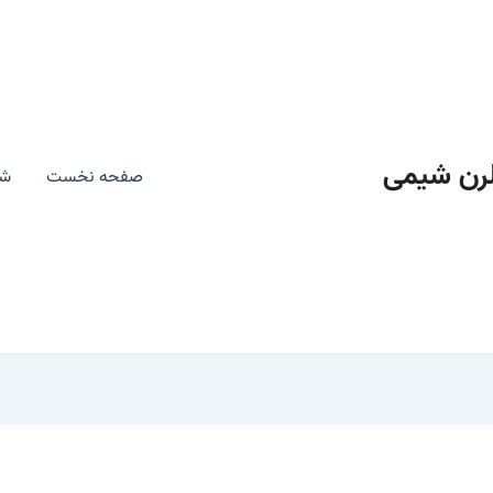
رن شیمی
صفحه نخست
شی