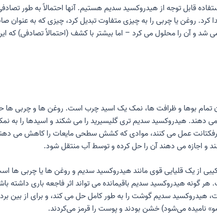
 استفاده قابل توجه از هیدروکسید سدیم هستیم. آنها احتمالاً به طور تص
کرد. روغن یا چربی را به چیزی متفاوت تبدیل کرد، چیزی که به عنوان صا
نمی شد و آن را محلول می کرد – اما بیشتر با کشف (احتمالاً تصادفی) که
 تمام بوها و ظرافت ها، نمک یک اسید چرب است. روغن ها و چربی ها ح
می دهند. هیدروکسید سدیم تری گلیسیرید را می شکند و اسیدها را به نمک
ورفکتانت عمل می کنند، موادی که کشش سطحی مایعات را کاهش می دهند. 
د و اجازه می دهند آن را حل کرده و توسط آب منتقل شود.
کیبی از یک قلیایی قوی مانند هیدروکسید سدیم و روغن ها یا چربی ها 
هر گونه هیدروکسید سدیم باقیمانده می تواند اثر فاجعه باری داشته باش
، هیدروکسید سدیم گوشت را به طور کامل حل می کند، و برای از بین بردن
و» نامیده می‌شود) خشن بودند و پوست را قرمز می‌کردند.