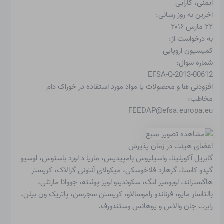
ایمنی، کارایی
اخرین به روز رسانی:
۲۲ مارس ۲۰۱۶
به درخواست از:
کمیسیون اروپایی
شماره سوال:
EFSA-Q-2013-00612
افزودنی ها و محصولات یا مواد مورد استفاده در خوراک دام
مخاطب:
FEEDAP@efsa.europa.eu
اعضای هیئت در زمان پذیرش
گابریل آکویلینا، واسیلیوس بامپیدیس، ماریا د لورد باستوس، لوسیو
گیدو کاستا، گرهارد فلاخوسکی، میکولای آنتونی گرالاک، کریستر
هاگستراند، لوبومیر لنگ، سکوندینو لوپز-پوئنته، جووانا مارتلی،
بالتاسار مایو، فرناندو راموسالاو، کریستن سجرسن، پاتریک ون بیلن،
رابرت جان والاس و یوهانس وستندورف.