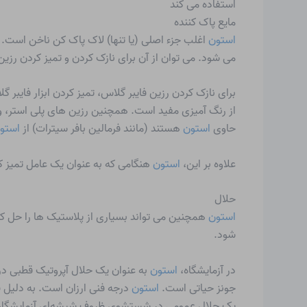
استفاده می کند
مایع پاک کننده
استون
اغلب جزء اصلی (یا تنها) لاک پاک کن ناخن است. 
می شود. می توان از آن برای نازک کردن و تمیز کردن رزی
برای نازک کردن رزین فایبر گلاس، تمیز کردن ابزار فا
از رنگ آمیزی مفید است. همچنین رزین های پلی استر، وین
حاوی
استون
هستند (مانند فرمالین بافر سیترات) از
استو
علاوه بر این،
استون
هنگامی که به عنوان یک عامل تمیز ک
حلال
استون
شود.
در آزمایشگاه،
استون
به عنوان یک حلال آپروتیک قطبی در انواع واکنش های
جونز حیاتی است.
استون
درجه فنی ارزان است. به دلیل ق
یک حلال عمومی در شستشوی ظروف شیشه‌ای آزمایشگاه