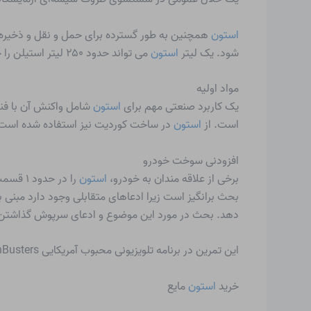
استون
همچنین به طور گسترده برای حمل و نقل و ذخیره 
شود. یک لیتر
استون
می تواند حدود ۲۵۰ لیتر استیلن را حل کند.
مواد اولیه
یک کاربرد صنعتی مهم برای
استون
است. از
استون
در ساخت کوردیت نیز استفاده شده است
افزودنی سوخت خودرو
برخی از علاقه مندان به خودرو،
استون
بحث برانگیز است زیرا ادعاهای متقابلی وجود دارد مبنی ب
دهد. بحث در مورد این موضوع و ادعای سرپوش گذاشتن
این تمرین در برنامه تلویزیونی محبوب آمریکایی MythBusters در سال 2006 مورد توجه قرار گرفت و نشان داد که تأثیر منفی در تست مصرف سوخت تلویزیونی دارد.
خرید
استون
مایع