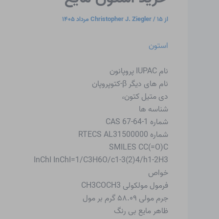
از
۱۵ مرداد ۱۴۰۵
/
Christopher J. Ziegler
استون
نام IUPAC پروپانون
نام های دیگر β-کتوپروپان
دی متیل کتون،
شناسه ها
شماره CAS 67-64-1
شماره RTECS AL31500000
SMILES CC(=O)C
InChI InChI=1/C3H6O/c1-3(2)4/h1-2H3
خواص
فرمول مولکولی CH3COCH3
جرم مولی ۵۸.۰۹ گرم بر مول
ظاهر مایع بی رنگ