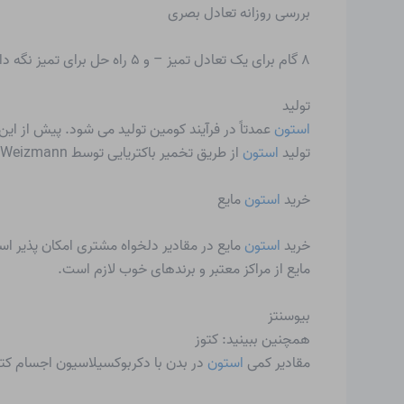
بررسی روزانه تعادل بصری
۸ گام برای یک تعادل تمیز – و ۵ راه حل برای تمیز نگه داشتن آن
تولید
استون
عمدتاً در فرآیند کومین تولید می شود. پیش از این
تولید
استون
از طریق تخمیر باکتریایی توسط Chaim Weizmann، بعدها اولین رئیس جمهور اسرائیل، به منظور کمک به تلاش های جنگی بریتانیا ایجاد شد.
خرید
استون
مایع
خرید
استون
مایع در مقادیر دلخواه مشتری امکان پذیر ا
مایع از مراکز معتبر و برندهای خوب لازم است.
بیوسنتز
همچنین ببینید: کتوز
مقادیر کمی
استون
در بدن با دکربوکسیلاسیون اجسام کت