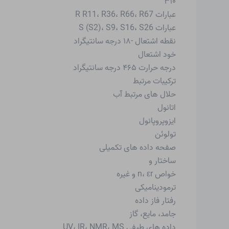
۳۱۰
عبارات R R11، R36، R66، R67
عبارات S (S2)، S9، S16، S26
نقطه اشتعال -۱۸ درجه سانتیگراد
خود اشتعال
درجه حرارت ۴۶۵ درجه سانتیگراد
ترکیبات مرتبط
حلال های مرتبط آب
اتانول
ایزوپروپانول
تولوئن
صفحه داده های تکمیلی
ساختار و
خواص n، εr و غیره
ترمودینامیکی
رفتار فاز داده
جامد، مایع، گاز
داده های طیفی UV، IR، NMR، MS