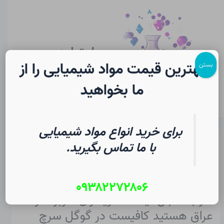
رش
پیمایش
Main
ه
نوشته
Menu
حتوا
سایت لرن
شیمی
بهترین قیمت مواد شیمیایی را از
بستن
ما بخواهید
برای خرید انواع مواد شیمیایی
خریداران خربزه در عراق
با ما تماس بگیرید.
از
۲ مرداد ۱۴۰۵
/
Christopher J. Ziegler
۰۹۳۸۲۲۷۲۸۰۶
اگر به دنبال لیست خریداران خربزه در
عراق هستید کافیست در گوگل سرچ