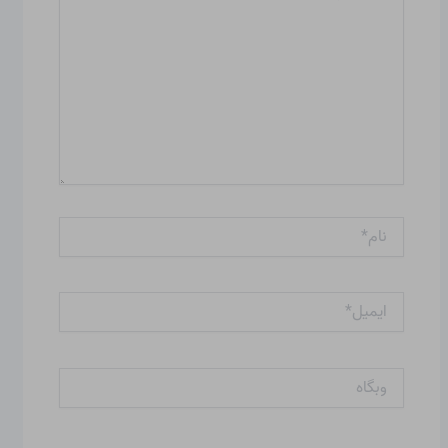
نام*
ایمیل*
وبگاه