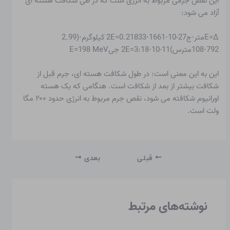
این نقص جرمی مربوط به انرژی است که در طی شکافت هسته ای
آزاد می شود:
E=Δمتر⋅ج2E=0.21833⋅1661⋅10-27 کیلوگرم⋅(2.99
792⋅108مترس)2E=3:18⋅10-11 جیE=198 MeV
این به این معنی است: در طول شکافت هسته ای، جرم قبل از
شکافت بیشتر از بعد از شکافت است. هنگامی که یک هسته
اورانیوم شکافته می شود، نقص جرم مربوط به انرژی حدود ۲۰۰ مگا
ولت است.
قبلی
بعدی
نوشته‌های مرتبط