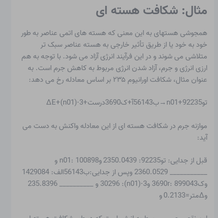
مثال: شکافت هسته ای
همجوشی هستهای
به این معنی که هسته های اتمی عناصر به طور
خود به خود یا از طریق تأثیر خارجی به هسته عناصر سبک تر
متلاشی می شوند و در این فرآیند انرژی آزاد می شود. با توجه به هم
ارزی انرژی و جرم، آزاد شدن انرژی مربوط به کاهش جرم است. به
عنوان مثال، شکافت اورانیوم ۲۳۵ بر اساس معادله رخ می دهد:
تو92235+n01→ب56143آ+ک3690درست+3⋅(n01)+ΔE
موازنه جرم در شکافت هسته ای از این معادله واکنش به دست می
آید:
قبل از جدایی: تو92235: 2350.0439 وn01: 100898 و
___________ 2360.0529 وپس از جدایی:ب56143الف: 1429084
وک3690r: 899043 و3⋅(n01): 30296 و __________ 235.8396
وΔمتر=0.2133 و