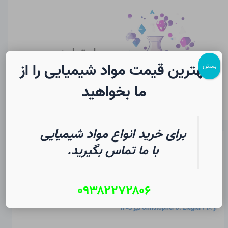
رش
پیمایش
Main
ه
نوشته
Menu
حتوا
سایت لرن
شیمی
بهترین قیمت مواد شیمیایی را از
بستن
ما بخواهید
برای خرید انواع مواد شیمیایی
جرم و انرژی – انرژی اتصال هسته
با ما تماس بگیرید.
ای در شیمی | فرهنگ لغت
دانشجویی
۰۹۳۸۲۲۷۲۸۰۶
از
۱۸ تیر ۱۴۰۵
/
Christopher J. Ziegler