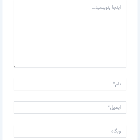
اینجا
بنویسید…
نام*
ایمیل*
وبگاه