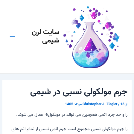
رش
پیمایش
Main
ه
نوشته
Menu
حتوا
سایت لرن
شیمی
جرم مولکولی نسبی در شیمی
از
15 مرداد 1405
/
Christopher J. Ziegler
را
واحد جرم اتمی
همچنین می تواند در
مولکول
e اعمال می شوند.
را
جرم مولکولی نسبی
مجموع است
جرم اتمی نسبی
از تمام اتم های