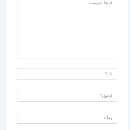
بنویسید…
نام*
ایمیل*
وبگاه