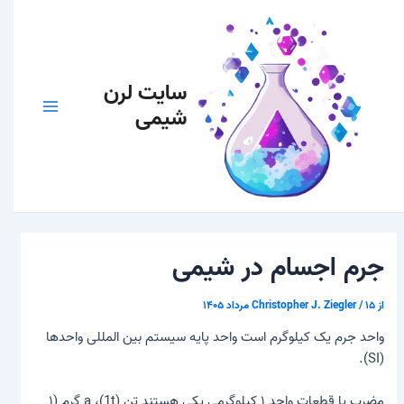
رش
پیمایش
Main
بهترین قیمت مواد شیمیایی را از
ه
نوشته
Menu
حتوا
ما بخواهید
سایت لرن
شیمی
برای خرید انواع مواد شیمیایی
با ما تماس بگیرید.
۰۹۳۸۲۲۷۲۸۰۶
جرم اجسام در شیمی
از
۱۵ مرداد ۱۴۰۵
/
Christopher J. Ziegler
واحد جرم یک کیلوگرم است
واحد پایه سیستم بین المللی واحدها
(SI).
مضرب یا قطعات واحد ۱ کیلوگرمی یکی هستند
تن
(1t)، a
گرم
(۱