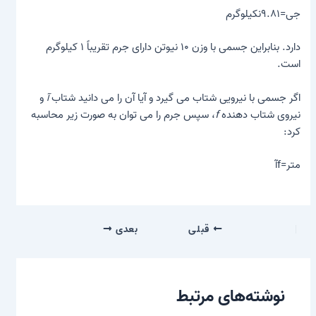
جی=۹.۸۱نکیلوگرم
دارد. بنابراین جسمی با وزن ۱۰ نیوتن دارای جرم تقریباً ۱ کیلوگرم
است.
اگر جسمی با نیرویی شتاب می گیرد و آیا آن را می دانید
شتاب
آ
و
نیروی شتاب دهنده
f
، سپس جرم را می توان به صورت زیر محاسبه
کرد:
متر=fآ
قبلی
بعدی
نوشته‌های مرتبط