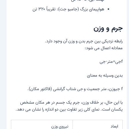
هواپیمای بزرگ (جامبو جت): تقریباً ۳۲۰ تن
جرم و وزن
رابطه نزدیکی بین جرم بدن و وزن آن وجود دارد.
معادله اعمال می شود:
fجی=متر⋅جی
بدین وسیله به معنای
f جیوزن،
متر
جمعیت و
جی
شتاب گرانشی (
فاکتور مکان
).
با این حال، بر خلاف وزن، جرم یک جسم در هر مکان مشخص
یکسان است. نمای کلی زیر تفاوت بین دو اندازه را نشان می دهد.
ابعاد
نیروی وزن