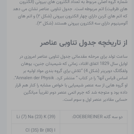
شماره گروه اصلی مربوط به تعداد الکترون های بیرونی (الکترون
های ظرفیت) اتم مربوطه است. جدول تناوبی عناصر نشان می دهد
که اتم های کربن دارای چهار الکترون بیرونی (شکل ۲) و اتم های
آلومینیوم دارای سه الکترون بیرونی هستند (شکل ۳).
از تاریخچه جدول تناوبی عناصر
ساعت تولد برای مرحله مقدماتی جدول تناوبی عناصر امروزی در
اوایل سال 1829 اتفاق افتاد، زمانی که شیمیدان جنین، یوهان
ولفگانگ دوبرینر (شکل 4) “تلاش برای گروه بندی مواد اولیه بر
اساس قیاس آنها” را در کتاب ” منتشر کرد. Annalen der Physik”.
او گروه هایی از سه عنصر شیمیایی با خواص مشابه را کنار هم قرار
داده بود و متوجه شد که جرم اتمی عنصر دوم تقریباً میانگین
حسابی مقادیر عنصر اول و سوم است.
دو سه گانه DOEBEREINER:
Li (7) Na (23) K (39)
Cl (35) Br (80) I