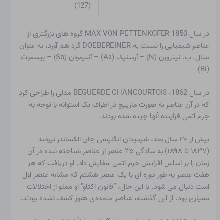
(127)
در سال 1850 MAX VON PETTENKOFER گروه های بزرگتری از
عناصر شیمیایی را نسبت به DOEBEREINER گرد هم آورد، به عنوان
مثال. ب. نیتروژن (N) – آرسنیک (As) – آنتیموان (Sb) – بیسموت
(Bi)
در سال 1862، BEGUERDE CHANCOURTOIS مدلی را طراحی کرد
که در آن عناصر به صورت مارپیچ در اطراف یک استوانه با توجه به
جرم اتمی فزاینده آنها چیده شده بودند.
بیش از ۳۰ سال بعد، شیمیدان انگلیسی جان الکساندر نیولند
(۱۸۳۷ تا ۱۸۹۸) به سادگی ۳۵ عنصر از عناصر شناخته شده در آن
زمان را بر اساس افزایش جرم اتمی سفارش داد. او دریافت که هر
هفت عنصر به طور دوره ای با یک عنصر هشتم که مشابه عنصر اول
است دنبال می شود. با این حال، “قانون اکتاو” او مملو از اختلالات
بسیاری بود. از این گذشته، عناصر متعددی هنوز کشف نشده بودند.