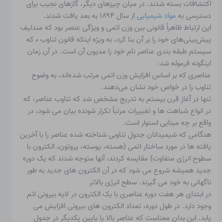
اکتشافات بسته شدند. در میان چیزهای دیگر، گازهای نجیب برای
دسترسی به
مواد شیمیایی
از سال ۱۸۹۴ به بعد یافت شدند.
این ارتباط ظاهراً قانونی بین وزن اتمی و ویژگی عنصر بود که مندلیف
پیش‌بینی‌های خود را بر آن بنا کرد، به ویژه اینکه
قانون تناوب
،
که
سیستم طبقه بندی عناصر نام خود را مدیون آن است. در آن زمان
اینگونه فرموله شد:
عناصری که بر اساس افزایش وزن اتمی مرتب شده‌اند، به وضوح
تناوب را در خواص خود نشان می‌دهند.
تنها در آغاز قرن بیستم به تدریج مشخص شد که تناوب عناصر، که
در انواع شباهت ها و تغییرات مرتباً تکرار شونده بیان می شود، در
واقع بر چه مبنایی استوار است.
هنگامی که شیمیدانان جدول تناوبی شناخته شده عناصر را با آخرین
یافته ها در مورد ساختار اتمی (هسته، پوسته، پروتون، الکترون با
سطوح انرژی متفاوت) مقایسه کردند، آنها متوجه شدند که یک دوره
جدید همیشه شروع می شود که در آن الکترون های جدید به طور
ناگهانی به خود می گیرند. سطح انرژی بالاتر
در ابتدای هر هفت دوره عناصری با یک الکترون در لایه بیرونی اتم
وجود دارد. در طول دوره، تعداد الکترون های بیرونی افزایش می
یابد. این بدان معناست که عناصر بالا یا پایین یکدیگر در جدول