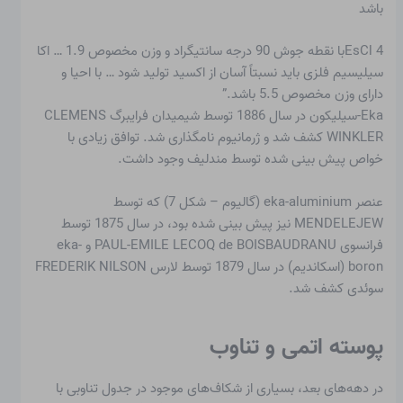
باشد
EsCl 4با نقطه جوش 90 درجه سانتیگراد و وزن مخصوص 1.9 … اکا
سیلیسیم فلزی باید نسبتاً آسان از اکسید تولید شود … با احیا و
دارای وزن مخصوص 5.5 باشد.”
Eka-سیلیکون در سال 1886 توسط شیمیدان فرایبرگ CLEMENS
WINKLER کشف شد و ژرمانیوم نامگذاری شد. توافق زیادی با
خواص پیش بینی شده توسط مندلیف وجود داشت.
عنصر eka-aluminium (گالیوم – شکل 7) که توسط
MENDELEJEW نیز پیش بینی شده بود، در سال 1875 توسط
فرانسوی PAUL-EMILE LECOQ de BOISBAUDRANU و eka-
boron (اسکاندیم) در سال 1879 توسط لارس FREDERIK NILSON
سوئدی کشف شد.
پوسته اتمی و تناوب
در دهه‌های بعد، بسیاری از شکاف‌های موجود در جدول تناوبی با