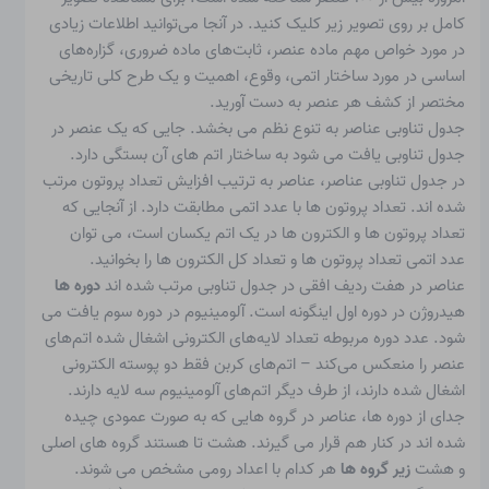
کامل بر روی تصویر زیر کلیک کنید. در آنجا می‌توانید اطلاعات زیادی
در مورد خواص مهم ماده عنصر، ثابت‌های ماده ضروری، گزاره‌های
اساسی در مورد ساختار اتمی، وقوع، اهمیت و یک طرح کلی تاریخی
مختصر از کشف هر عنصر به دست آورید.
جدول تناوبی عناصر به تنوع نظم می بخشد. جایی که یک عنصر در
جدول تناوبی یافت می شود به ساختار اتم های آن بستگی دارد.
در جدول تناوبی عناصر، عناصر به ترتیب افزایش تعداد پروتون مرتب
شده اند. تعداد پروتون ها با عدد اتمی مطابقت دارد. از آنجایی که
تعداد پروتون ها و الکترون ها در یک اتم یکسان است، می توان
عدد اتمی
تعداد پروتون ها و تعداد کل الکترون ها را بخوانید.
عناصر در هفت ردیف افقی در جدول تناوبی مرتب شده اند
دوره ها
هیدروژن در دوره اول اینگونه است. آلومینیوم در دوره سوم یافت می
شود. عدد دوره مربوطه تعداد لایه‌های الکترونی اشغال شده اتم‌های
عنصر را منعکس می‌کند – اتم‌های کربن فقط دو پوسته الکترونی
اشغال شده دارند، از طرف دیگر اتم‌های آلومینیوم سه لایه دارند.
جدای از دوره ها، عناصر در گروه هایی که به صورت عمودی چیده
شده اند در کنار هم قرار می گیرند. هشت تا هستند
گروه های اصلی
و هشت
زیر گروه ها
هر کدام با اعداد رومی مشخص می شوند.