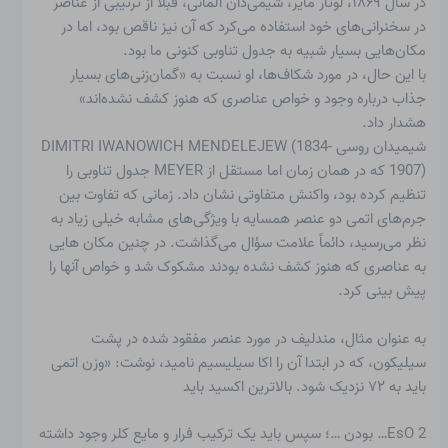
در سال ۱۸۶۹، لوتار مایر، شیمی‌دان آلمانی، قبلاً از ترتیبی از عناصر
در سخنرانی‌های خود استفاده می‌کرد که آن نیز ناقص بود، اما در
مکان‌هایی بسیار شبیه به جدول تناوبی کنونی ما بود.
با این حال، در مورد شکاف‌ها، او نسبت به «گمان‌زنی‌های بسیار
جذاب درباره وجود و خواص عناصری که هنوز کشف نشده‌اند»
هشدار داد.
شیمیدان روسی DIMITRI IWANOWICH MENDELEJEW (1834-
1907) که در همان زمان اما مستقل از MEYER جدول تناوبی را
تنظیم کرده بود، واکنش متفاوتی نشان داد. زمانی که تفاوت بین
جرم‌های اتمی دو عنصر همسایه با ویژگی‌های مشابه خیلی زیاد به
نظر می‌رسید، دائماً علامت سؤال می‌گذاشت. در چنین مکان هایی
به عناصری که هنوز کشف نشده بودند مشکوک شد و خواص آنها را
پیش بینی کرد.
به عنوان مثال، مندلیف در مورد عنصر مفقود شده در پشت
سیلیکون، که در ابتدا آن را اکا سیلیسیم نامید، نوشت: «وزن اتمی
باید به ۷۲ نزدیک شود. بالاترین اکسید باید
EsO 2… بودن …؛ سپس باید یک ترکیب فرار و مایع کلر وجود داشته