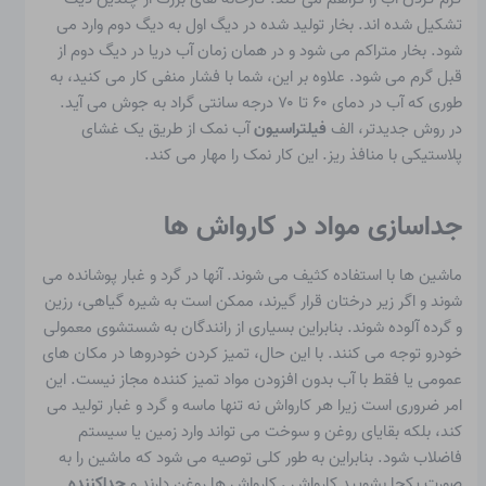
تشکیل شده اند. بخار تولید شده در دیگ اول به دیگ دوم وارد می
شود. بخار متراکم می شود و در همان زمان آب دریا در دیگ دوم از
قبل گرم می شود. علاوه بر این، شما با فشار منفی کار می کنید، به
طوری که آب در دمای ۶۰ تا ۷۰ درجه سانتی گراد به جوش می آید.
در روش جدیدتر، الف
فیلتراسیون
آب نمک از طریق یک غشای
پلاستیکی با منافذ ریز. این کار نمک را مهار می کند.
جداسازی مواد در کارواش ها
ماشین ها با استفاده کثیف می شوند. آنها در گرد و غبار پوشانده می
شوند و اگر زیر درختان قرار گیرند، ممکن است به شیره گیاهی، رزین
و گرده آلوده شوند. بنابراین بسیاری از رانندگان به شستشوی معمولی
خودرو توجه می کنند. با این حال، تمیز کردن خودروها در مکان های
عمومی یا فقط با آب بدون افزودن مواد تمیز کننده مجاز نیست. این
امر ضروری است زیرا هر کارواش نه تنها ماسه و گرد و غبار تولید می
کند، بلکه بقایای روغن و سوخت می تواند وارد زمین یا سیستم
فاضلاب شود. بنابراین به طور کلی توصیه می شود که ماشین را به
صورت یکجا بشویید
کارواش
.
کارواش ها روغن دارند و
جداکننده