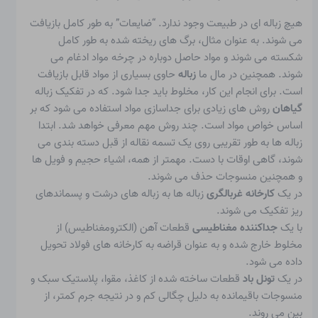
هیچ زباله ای در طبیعت وجود ندارد. “ضایعات” به طور کامل بازیافت
می شوند. به عنوان مثال، برگ های ریخته شده به طور کامل
شکسته می شوند و مواد حاصل دوباره در چرخه مواد ادغام می
شوند. همچنین در مال ما
زباله
حاوی بسیاری از مواد قابل بازیافت
است. برای انجام این کار، مخلوط باید جدا شود. که در
تفکیک زباله
گیاهان
روش های زیادی برای جداسازی مواد استفاده می شود که بر
اساس خواص مواد است. چند روش مهم معرفی خواهد شد. ابتدا
زباله ها به طور تقریبی روی یک تسمه نقاله از قبل دسته بندی می
شوند، گاهی اوقات با دست. مهمتر از همه، اشیاء حجیم و فویل ها
و همچنین منسوجات حذف می شوند.
در یک
کارخانه غربالگری
زباله ها به زباله های درشت و پسماندهای
ریز تفکیک می شوند.
با یک
جداکننده مغناطیسی
قطعات آهن (الکترومغناطیس) از
مخلوط خارج شده و به عنوان قراضه به کارخانه های فولاد تحویل
داده می شود.
در یک
تونل باد
قطعات ساخته شده از کاغذ، مقوا، پلاستیک سبک و
منسوجات باقیمانده به دلیل چگالی کم و در نتیجه جرم کمتر، از
بین می روند.