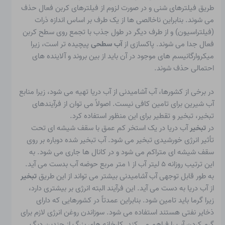
طریق فیلترهای شنی و در صورت لزوم از فیلترهای کربن فعال حذف
می شوند. بنابراین ناخالصی ها از یک طرف بر اساس اندازه ذرات
(فیلتراسیون) و از طرف دیگر در طول جذب با تجمع روی سطح کربن
فعال جدا می شوند. پاکسازی از
آب سطحی
پیچیده تر است، زیرا
میکروارگانیسم های موجود در آن باید از بین بروند و آلاینده های
احتمالی حذف شوند.
در برخی از کشورها، آب آشامیدنی از آب دریا تهیه می شود، زیرا منابع
آب شیرین برای تامین کافی نیست. اصولاً می توان از فرآیندهای
تبخیر، تبخیر و تقطیر برای این منظور استفاده کرد.
در
تبخیر
آب دریا در یک استخر کم عمق با سقف شیشه ای تحت
تأثیر انرژی خورشیدی تبخیر می شود. آب تبخیر شده دوباره بر روی
سقف شیشه ای متراکم می شود و در کانال ها جاری می شود. به
این ترتیب روزانه ۵ لیتر آب از ۱ متر مربع حوضه آب بدست می آید.
به طور قابل توجهی آب آشامیدنی بیشتر می تواند از این طریق
تبخیر
از آب دریا به دست می آید. این فرآیند البته انرژی بر بیشتری دارد،
زیرا گرما باید تامین شود. بنابراین عمدتاً در کشورهایی که دارای
ذخایر نفتی هستند استفاده می شود. سوزاندن روغن انرژی لازم برای
گرم کردن آب را فراهم می کند. کارخانه های بزرگ از چندین دیگ