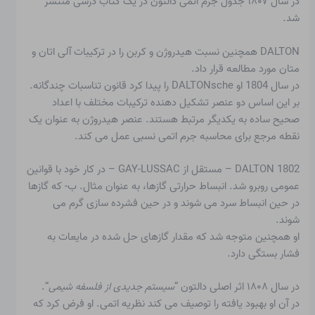
در سال ۱۸۰۷ جدول جرم اتمی دالتون در یک کتاب درسی منتشر
شد.
DALTON همچنین نسبت هیدروژن و کربن را در ترکیبات آلی اتان و
متان مورد مطالعه قرار داد.
در سال 1804 او DALTONsche را پیدا کرد
قانون تناسبات چندگانه
.
بر این اساس دو عنصر تشکیل دهنده ترکیبات مختلف با اعداد
صحیح ساده به یکدیگر مرتبط هستند. عنصر هیدروژن به عنوان یک
نقطه مرجع برای محاسبه جرم اتمی نسبی عمل می کند.
DALTON 1802 – مستقل از GAY-LUSSAC – در کار خود با قوانین
عمومی روبرو شد.
انبساط حرارتی گازها
، به عنوان مثال. ب- که گازها
در حین انبساط سرد می شوند و در حین فشرده سازی گرم می
شوند.
او همچنین متوجه شد که مقدار گازهای حل شده در مایعات به
فشار بستگی دارد.
در سال ۱۸۰۸ اثر اصلی دالتون “
سیستم جدیدی از فلسفه شیمی
“.
در آن او بهبود یافته را توصیف می کند
نظریه اتمی
. او فرض کرد که