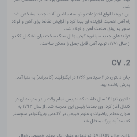
شد.
این دوره با انواع اختراعات و توسعه ماشین آلات جدید مشخص شد.
راه آهن اهمیت فزاینده ای پیدا کرد و افزایش تقاضا برای آهن و فولاد
منجر به رونق صنعت آهن و فولاد شد.
فرآیندهای جدید سولفوره کردن زغال سنگ سخت برای تشکیل کک و
از سال ۱۷۸۱، تولید آهن قابل جعل را ممکن ساخت.
2. CV
جان دالتون
در ۶ سپتامبر ۱۷۶۶ در ایگلزفیلد (کامبرلند) به دنیا آمد.
پدرش بافنده بود.
دالتون تنها ۱۲ سال داشت که تدریس تمام وقت را در مدرسه ای در
کندال آغاز کرد. وی بعدها رئیس این مدرسه شد. از سال ۱۷۹۳ به
عنوان معلم ریاضیات و علوم طبیعی در “
آکادمی وارینگتون
در منچستر
که بعداً به یورک منتقل شد.
با این حال، DALTON نه تنها به عنوان یک معلم خصوصی فعال