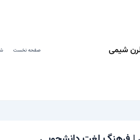
رن شیمی
صفحه نخست
شی
ی | فرهنگ لغت دانشجویی