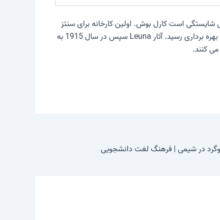
کارل بوش
. اولین کارخانه برای سنتز
آمونیاک در مقیاس بزرگ با ظرفیت روزانه 30 تن آمونیاک در Badische Anilin-und Sodafabrik (BASF) در اوایل سال 1913 به بهره برداری رسید. آثار Leuna سپس در سال 1915 به
گوگرد در شیمی | فرهنگ لغت دانشجویی