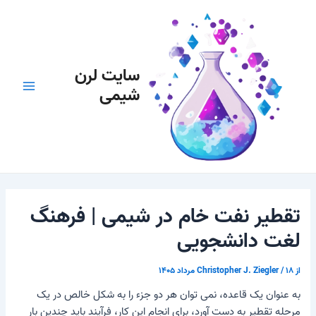
رش
پیمایش
Main
ه
نوشته
Menu
حتوا
سایت لرن
شیمی
تقطیر نفت خام در شیمی | فرهنگ
لغت دانشجویی
از
۱۸ مرداد ۱۴۰۵
/
Christopher J. Ziegler
به عنوان یک قاعده، نمی توان هر دو جزء را به شکل خالص در یک
مرحله تقطیر به دست آورد، برای انجام این کار، فرآیند باید چندین بار