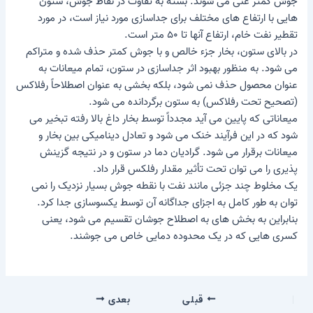
جوش کمتر غنی می شوند. بسته به تفاوت در نقاط جوش، ستون
هایی با ارتفاع های مختلف برای جداسازی مورد نیاز است، در مورد
تقطیر نفت خام، ارتفاع آنها تا ۵۰ متر است.
در بالای ستون، بخار جزء خالص و با جوش کمتر حذف شده و متراکم
می شود. به منظور بهبود اثر جداسازی در ستون، تمام میعانات به
عنوان محصول حذف نمی شود، بلکه بخشی به عنوان اصطلاحاً رفلاکس
(تصحیح تحت رفلاکس) به ستون برگردانده می شود.
میعاناتی که پایین می آید مجدداً توسط بخار داغ بالا رفته تبخیر می
شود که در این فرآیند خنک می شود و تعادل دینامیکی بین بخار و
میعانات برقرار می شود. گرادیان دما در ستون و در نتیجه گزینش
پذیری را می توان تحت تأثیر مقدار رفلکس قرار داد.
یک مخلوط چند جزئی مانند نفت با نقطه جوش بسیار نزدیک را نمی
توان به طور کامل به اجزای جداگانه آن توسط یکسوسازی جدا کرد.
بنابراین به بخش های به اصطلاح جوشان تقسیم می شود، یعنی
کسری هایی که در یک محدوده دمایی خاص می جوشند.
قبلی
بعدی