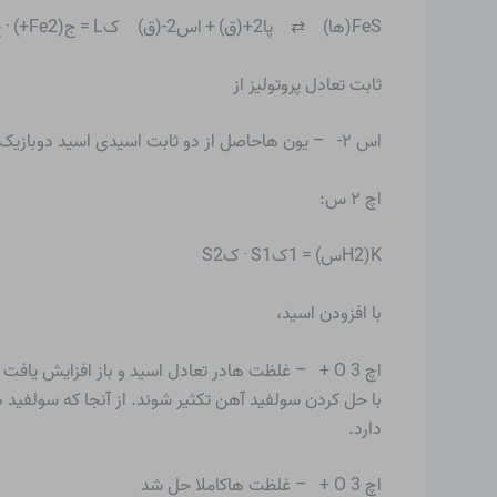
FeS(ها) ⇄ پا2+(ق) + اس2-(ق) کL = ج(Fe2+) · ج(پ2-)اس2-(ق) + 2 اچ3O+(ق) ⇄ اچ2اس(ق) + 2 اچ2O(ل)ک(H2س) = ج(H2س)ج(پ2-) · ج2(H3O+)
ثابت تعادل پروتولیز از
اس ۲- – یون هاحاصل از دو ثابت اسیدی اسید دوبازیک است
اچ ۲ س:
K(H2س) = 1کS1 · کS2
با افزودن اسید،
اچ 3 O + – غلظت هادر تعادل اسید و باز افزایش ی
با حل کردن سولفید آهن تکثیر شوند. از آنجا که سولفید
دارد.
اچ 3 O + – غلظت هاکاملا حل شد