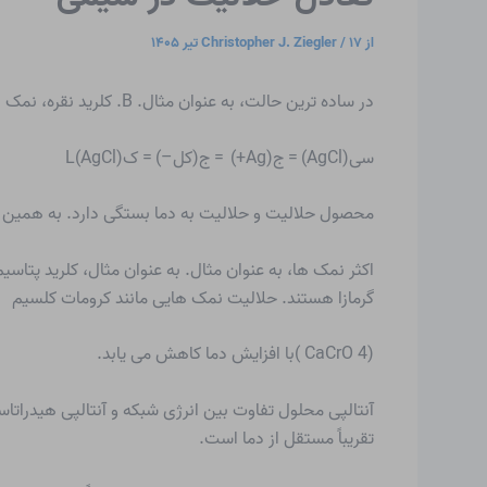
از
۱۷ تیر ۱۴۰۵
/
Christopher J. Ziegler
در ساده ترین حالت، به عنوان مثال. B. کلرید نقره، نمک از یونهای معادل (x = y) تشکیل شده است. سپس حلالیت برابر با جذر محصول حلالیت است.
سی(AgCl) = ج(Ag+) = ج(کل–) = کL(AgCl)
محصول حلالیت
و حلالیت به دما بستگی دارد. به همین دلیل مقادیر
اکثر نمک ها، به عنوان مثال. به عنوان مثال، کلرید پتاس
گرمازا هستند. حلالیت نمک هایی مانند کرومات کلسیم
(CaCrO 4 )با افزایش دما کاهش می یابد.
تقریباً مستقل از دما است.