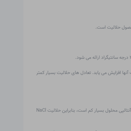
 آنها افزایش می یابد. تعادل های حلالیت بسیار کمتر
آنتالپی محلول تفاوت بین انرژی شبکه و آنتالپی هیدراتاسیون آزاد شده هنگام تشکیل یون های هیدراته است. نمک معمولی دارای آنتالپی محلول بسیار کم است، بنابراین حلالیت NaCl