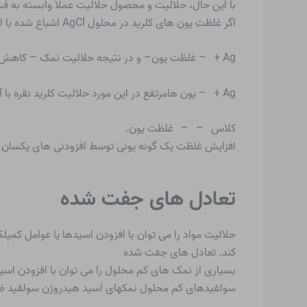
با این حال، حلالیت و محصول حلالیت عملاً وابسته به فش
اگر غلظت یون های کلرید در محلول AgCl اشباع شده با افزودن محلول KCl افزایش یابد، تعادل از این محدودیت جلوگیری می کند. با مصرف یون های کلرید، کلرید نقره رسوب می کند و
Ag + – غلظت یون– و در نتیجه حلالیت نمک – کاهش می یابد. همین اثر با افزایش غلظت دیگر “محصول واکنش” مشاهده می شود
Ag + – یون هامرتفع در این مورد حلالیت کلرید نقره با آن مطابقت دارد
کلاس – – غلظت یون.
افزایش غلظت یک گونه یونی توسط
افزودنی های یکسان
م
تعادل های جفت شده
حلالیت مواد را می توان با افزودن اسیدها یا عوامل کمپل
کند.
تعادل های جفت شده
بسیاری از نمک های کم محلول را می توان با افزودن اسیده
سولفیدهای کم محلول نمکهای اسید هیدروژن سولفید ضعیف