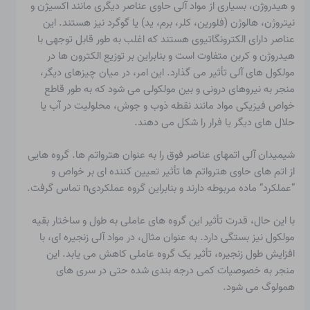
و هیدروژن، بسیاری از مواد آلی حاوی عناصر دیگری مانند اکسیژن و
نیتروژن، هالوژن (فلورین، کلر، برم، ید) یا گوگرد نیز هستند. این
عناصر دارای الکترونگاتیوی هستند که اغلب به طور قابل توجهی با
هیدروژن و کربن متفاوت است و بنابراین بر توزیع الکترون ها در
مولکول های آلی تأثیر می گذارد. این امر، در میان چیزهای دیگر،
منجر به نیروهای درونی و بین مولکولی می شود که به طور قاطع
خواص فیزیکی مواد مانند نقطه ذوب و جوش، محلولیت در آب یا
حلال های دیگر یا فرار را شکل می دهند.
شیمیدان آلی اتمهای عناصر فوق را به عنوان
هترواتم ها
. گروه هایی
از اتم های حاوی هترواتم ها تأثیر تعیین کننده ای بر خواص و
“عملکرد” ​​ماده مربوطه دارند و بنابراین
گروه عملکردی
n تماس گرفت.
با این حال، قدرت تأثیر این گروه های عاملی به طول و ساختار بقیه
مولکول نیز بستگی دارد. به عنوان مثال، در مواد آلی زنجیره ای، با
افزایش طول زنجیره، تأثیر یک گروه عاملی کاهش می یابد. این
منجر به خصوصیات کمی درجه بندی شده حتی در سری های
همولوگ می شود.