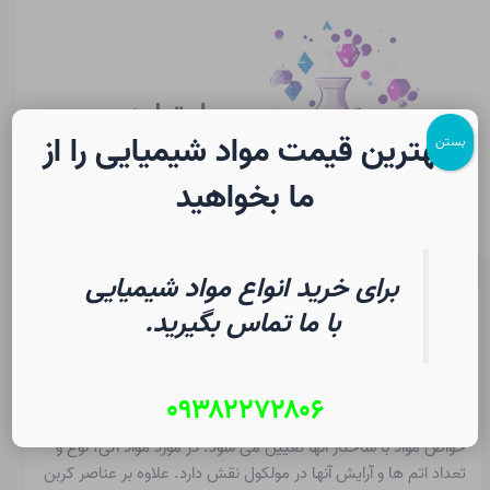
رش
پیمایش
Main
ه
نوشته
Menu
حتوا
سایت لرن
شیمی
بهترین قیمت مواد شیمیایی را از
بستن
ما بخواهید
برای خرید انواع مواد شیمیایی
ترکیبات آلی با گروه های عملکردی
با ما تماس بگیرید.
– مروری بر شیمی
۰۹۳۸۲۲۷۲۸۰۶
از
۱۳ مرداد ۱۴۰۵
/
Christopher J. Ziegler
خواص مواد با ساختار آنها تعیین می شود. در مورد مواد آلی، نوع و
تعداد اتم ها و آرایش آنها در مولکول نقش دارد. علاوه بر عناصر کربن