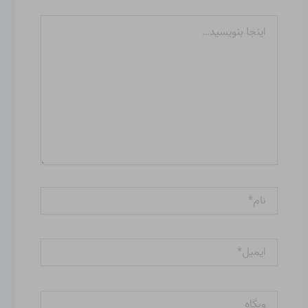
اینجا
بنویسید…
نام*
ایمیل*
وبگاه