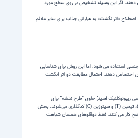
می دهند. اگر این وسیله تشخیص بر روی سطح مورد
اصطلاح «اثرانگشت» به عباراتی جذاب برای سایر علائم
 جنسی استفاده می شود، اما این روش برای شناسایی
 خاص اختصاص دهند. احتمال مطابقت دو اثر انگشت
شود. ساختار پیچیده DNA (دئوکسی ریبونوکلئیک اسید) حاوی “طرح نقشه” برای
ارگانیسم (انیمیشن) است. اطلاعات روی یک رشته پیچ خورده دوتایی (مارپیچ دوگانه) به ترتیب چهار باز آلی آدنین (A)، گوانین (G)، تیمین (T) و سیتوزین (C) کدگذاری می‌شوند. بخش
یی واضح کار می کنند. فقط دوقلوهای همسان شباهت