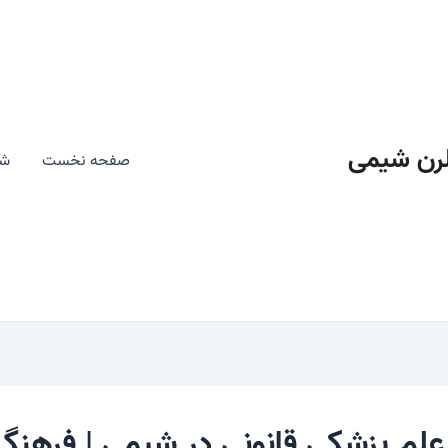
رن شیمی
صفحه نخست
شی
 علم پزشکی قانونی در شیمی | فرهن