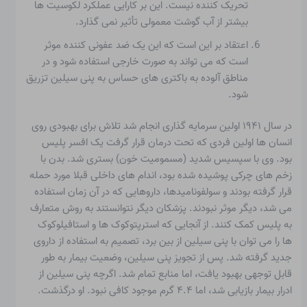
تحریک کننده نیست. این بر کارایی عملکرد لکوسیت ها
بیشتر از آب گوشت معمولی تأثیر نمی گذارد.
اعتقاد بر این است که این یک ضد عفونی کننده موثر
است که می تواند به صورت خارجی استفاده شود و در
مناطق آلوده به باکتری های حساس به پنی سیلین تزریق
شود.
در سال ۱۹۴۱ اولین سرمایه گذاری انجام شد
تلاش برای بهبودی
روی
انسان ها اولین فردی که تحت درمان قرار گرفت یک افسر پلیس
بود. وی با سپسیس شدید (مسمومیت خون) بستری شد. بدن با
زخم های چرکی پوشیده شده بود، اندام های داخلی قبلا مورد حمله
قرار گرفته بودند و سولفونامیدها، داروهایی که در آن زمان استفاده
می شد، دیگر موثر نبودند. پزشکان دیگر نتوانستند به روش متعارف
به پلیس کمک کنند. از آنجایی که استرپتوکوک ها و استافیلوکوک
ها را می توان با پنی سیلین از بین برد، تصمیم به استفاده از داروی
جدید گرفته شد. پس از تجویز پنی سیلین، وضعیت بیمار به طور
قابل توجهی بهبود یافت، اما منابع تمام شد. اگرچه پنی سیلین از
ادرار بیمار بازیابی شد، اما ۴.۴ گرم موجود کافی نبود. او درگذشت.