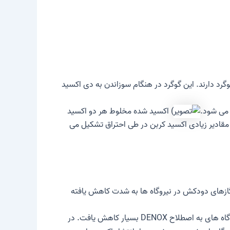
درصد گوگرد و نیتروژن با پیوند ارگانیک دارند و برخی از انواع نفت حتی تا 7 درصد گوگرد دارند. این گوگرد در هنگام سوزاندن به دی اکسید
) اکسید شده مخلوط هر دو اکسید
، مقادیر زیادی اکسید کربن در طی احتراق تشکیل می
از سیستم های گوگرد زدایی گازهای دودکش در نیروگاه ها به شدت کاهش یافته
انتشار گازهای گلخانه ای عمدتاً ناشی از نیروگاه ها و ترافیک بود. انتشار گازهای گلخانه ای نیروگاه ها با ساخت نیروگاه های به اصطلاح DENOX بسیار کاهش یافت. در