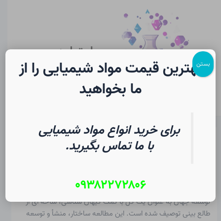
رش
پیمایش
Main
ه
نوشته
Menu
حتوا
سایت لرن
شیمی
بهترین قیمت مواد شیمیایی را از
بستن
ما بخواهید
برای خرید انواع مواد شیمیایی
انفجار بزرگ در شیمی | فرهنگ
با ما تماس بگیرید.
لغت دانشجویی
۰۹۳۸۲۲۷۲۸۰۶
از
۱۸ تیر ۱۴۰۵
/
Christopher J. Ziegler
توسعه جهان به عنوان یک کل با کمک کیهان شناسی، شاخه ای از
طالع بینی توصیف شده است. این مطالعه ساختار، منشأ و توسعه