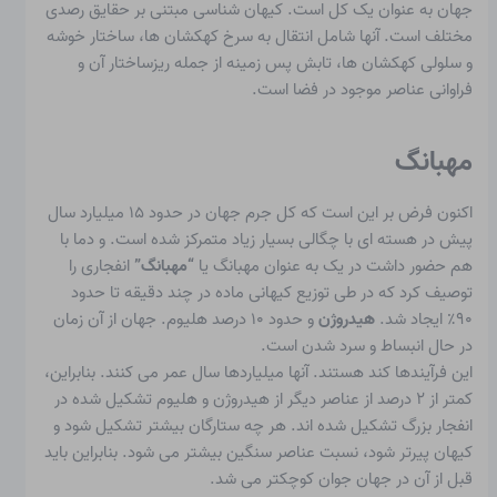
جهان به عنوان یک کل است. کیهان شناسی مبتنی بر حقایق رصدی
مختلف است. آنها شامل انتقال به سرخ کهکشان ها، ساختار خوشه
و سلولی کهکشان ها، تابش پس زمینه از جمله ریزساختار آن و
فراوانی عناصر موجود در فضا است.
مهبانگ
اکنون فرض بر این است که کل جرم جهان در حدود ۱۵ میلیارد سال
پیش در هسته ای با چگالی بسیار زیاد متمرکز شده است.
و دما
با
هم حضور داشت در یک به عنوان
مهبانگ
یا
“مهبانگ”
انفجاری را
توصیف کرد که در طی توزیع کیهانی ماده در چند دقیقه تا حدود
۹۰٪ ایجاد شد.
هیدروژن
و حدود ۱۰ درصد هلیوم. جهان از آن زمان
در حال انبساط و سرد شدن است.
این فرآیندها کند هستند. آنها میلیاردها سال عمر می کنند. بنابراین،
کمتر از ۲ درصد از عناصر دیگر از هیدروژن و هلیوم تشکیل شده در
انفجار بزرگ تشکیل شده اند. هر چه ستارگان بیشتر تشکیل شود و
کیهان پیرتر شود، نسبت عناصر سنگین بیشتر می شود. بنابراین باید
قبل از آن در جهان جوان کوچکتر می شد.