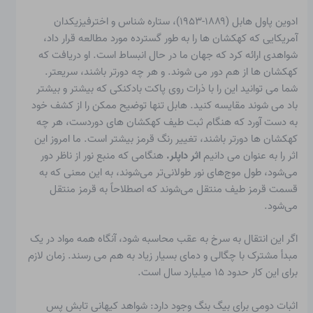
ادوین پاول هابل
(۱۸۸۹-۱۹۵۳)، ستاره شناس و اخترفیزیکدان
آمریکایی که کهکشان ها را به طور گسترده مورد مطالعه قرار داد،
شواهدی ارائه کرد که جهان ما در حال انبساط است. او دریافت که
کهکشان ها از هم دور می شوند. و هر چه دورتر باشند، سریعتر.
شما می توانید این را با ذرات روی پاکت بادکنکی که بیشتر و بیشتر
باد می شوند مقایسه کنید. هابل تنها توضیح ممکن را از کشف خود
به دست آورد که هنگام ثبت طیف کهکشان های دوردست، هر چه
کهکشان ها دورتر باشند، تغییر رنگ قرمز بیشتر است. ما امروز این
اثر را به عنوان می دانیم
اثر داپلر.
هنگامی که منبع نور از ناظر دور
می‌شود، طول موج‌های نور طولانی‌تر می‌شوند، به این معنی که به
قسمت قرمز طیف منتقل می‌شوند که اصطلاحاً به قرمز منتقل
می‌شود.
اگر این انتقال به سرخ به عقب محاسبه شود، آنگاه همه مواد در یک
مبدأ مشترک با چگالی و دمای بسیار زیاد به هم می رسند. زمان لازم
برای این کار حدود ۱۵ میلیارد سال است.
اثبات دومی برای بیگ بنگ وجود دارد: شواهد کیهانی
تابش پس