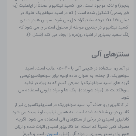
پنجره) و لاک موجود است. دی اکسید تیتانیوم عمدتاً از ایلمنیت (به
طور رسمی) تشکیل شده است
) که در اسید سولفوریک غلیظ در
دمای ۱۷۰-۲۰۰ درجه سانتیگراد حل می شود. سپس هیدرات دی
اکسید تیتانیوم در چندین مرحله از محلول استخراج می شود که
رنگ سفید بسیاری از اشیاء روزمره را ایجاد می کند (شکل ۴).
سنتزهای آلی
در آلمان، استفاده در شیمی آلی با ۴۰-۵۰٪ غالب است. اسید
سولفوریک، از جمله، به عنوان ماده اولیه برای
سولفوناسیون
یعنی
گروه های اسید سولفونیک را معرفی کنیم
که به ویژه در تولید
سورفکتانت ها (مواد شوینده)، رنگ ها و مواد دارویی استفاده می
شود.
اثر کاتالیزوری و حذف آب اسید سولفوریک در استریفیکاسیون نیز از
کلاس درس شناخته شده است. به همین ترتیب، او نامیده می شود
کاتالیزور اسیدی
در برخی از سنتزهای آلی استفاده می شود. اگرچه
مصرف کمی نسبتاً کم است، اما کاتالیزور اسیدی اثبات شده و ارزان
هنوز برای سنتز بسیاری از مواد آلی (فنل،
استون
، استر و غیره)