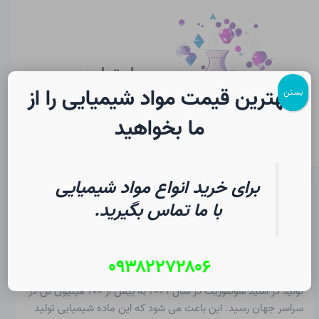
رش
پیمایش
Main
ه
نوشته
Menu
حتوا
سایت لرن
شیمی
بهترین قیمت مواد شیمیایی را از
بستن
ما بخواهید
برای خرید انواع مواد شیمیایی
اسید سولفوریک – خون شیمی در
با ما تماس بگیرید.
شیمی | فرهنگ لغت دانشجویی
۰۹۳۸۲۲۷۲۸۰۶
از
۱۸ مرداد ۱۴۰۵
/
Christopher J. Ziegler
تولید در
اسید سولفوریک
در سال ۲۰۰۹ به بیش از ۲۰۰ میلیون تن در
سراسر جهان رسید. این باعث می شود که این ماده شیمیایی تولید