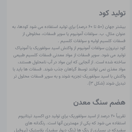
تولید کود
بیشتر جهان (۵۰ تا ۶۰ درصد) برای تولید استفاده می شود
کودها
، به
عنوان مثال. ب. سولفات آمونیوم یا سوپر فسفات، مخلوطی از
فسفات کلسیم اولیه
و سولفات کلسیم
.
کود نیتروژن سولفات آمونیوم از واکنش اسید سولفوریک با آمونیاک
تولید می شود. سوپر فسفات از مواد معدنی فسفات کلسیم طبیعی
ساخته شده است. از آنجایی که این مواد در آب نامحلول هستند،
مواد مغذی نمی توانند توسط گیاهان جذب شوند. فسفات ها باید با
واکنش با اسید سولفوریک تجزیه شوند و به سوپر فسفات محلول تر
تبدیل شوند (شکل ۳).
هضم سنگ معدن
تقریباً ۲۰ درصد از اسید سولفوریک برای تولید دی اکسید تیتانیوم
استفاده می شود که یکی از مهمترین آنها است.
رنگدانه های
سفید
که در بسیاری از رنگ ها (رنگ دیوار سفید)، پلاستیک (پروفیل