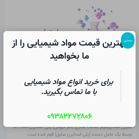
رش
پیمایش
Main
ه
نوشته
Menu
حتوا
سایت لرن
شیمی
بهترین قیمت مواد شیمیایی را از
بستن
ما بخواهید
برای خرید انواع مواد شیمیایی
استایروفوم در شیمی | فرهنگ
با ما تماس بگیرید.
لغت دانشجویی
۰۹۳۸۲۲۷۲۸۰۶
از
۳ مرداد ۱۴۰۵
/
Christopher J. Ziegler
تعیین
استایروفوم
علامت تجاری (نام فروش) پلی استایرن است که
توسط یک عامل دمنده (پلی استایرن سابق) فوم شده است.