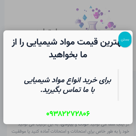
رش
پیمایش
Main
ه
نوشته
Menu
حتوا
سایت لرن
شیمی
بهترین قیمت مواد شیمیایی را از
بستن
ما بخواهید
برای خرید انواع مواد شیمیایی
آزمون دانش جدول تناوبی در
با ما تماس بگیرید.
شیمی | فرهنگ لغت دانشجویی
۰۹۳۸۲۲۷۲۸۰۶
از
۲ مرداد ۱۴۰۵
/
Christopher J. Ziegler
در اینجا شما می توانید
خودت را بیازمای.
به این ترتیب می توانید
خود را به طور خاص برای امتحانات و امتحانات آماده کنید یا موفقیت