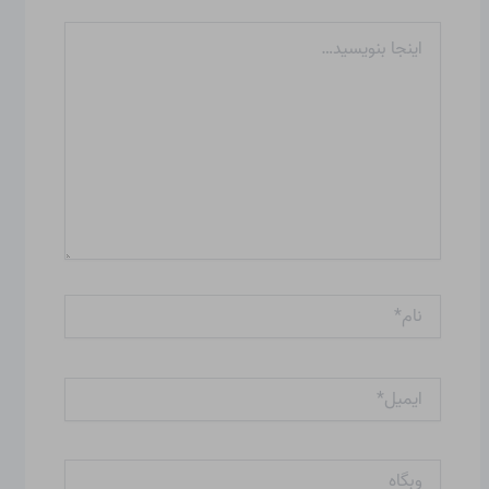
اینجا
بنویسید…
نام*
ایمیل*
وبگاه