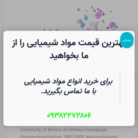
رش
Post
Main
ه
pagination
Menu
حتوا
سایت لرن
شیمی
بهترین قیمت مواد شیمیایی را از
بستن
ما بخواهید
برای خرید انواع مواد شیمیایی
با ما تماس بگیرید.
نام نویسنده: Christopher
J. Ziegler
۰۹۳۸۲۲۷۲۸۰۶
B.A., 1992 Bowdoin College Ph.D., 1997,
University of Illinois at Urbana-Champaign
Postdoctoral fellow, 1997-2000, Massachusetts