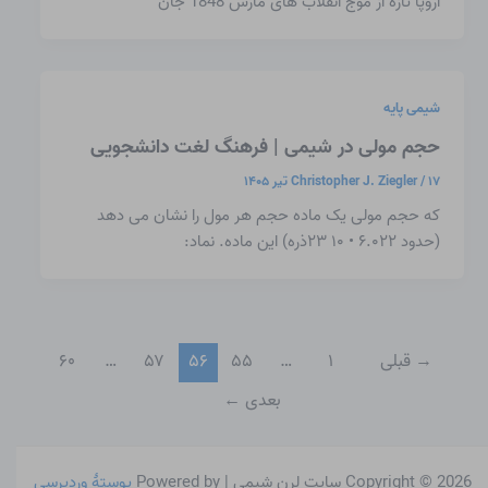
اروپا تازه از موج انقلاب های مارس 1848 جان
شیمی پایه
حجم مولی در شیمی | فرهنگ لغت دانشجویی
۱۷ تیر ۱۴۰۵
/
Christopher J. Ziegler
که حجم مولی یک ماده حجم هر مول را نشان می دهد
(حدود ۶.۰۲۲ • ۱۰ ۲۳ذره) این ماده. نماد:
→
قبلی
۱
…
۵۵
۵۶
۵۷
…
۶۰
بعدی
←
Copyright © 2026 سایت لرن شیمی | Powered by
پوستهٔ وردپرسی