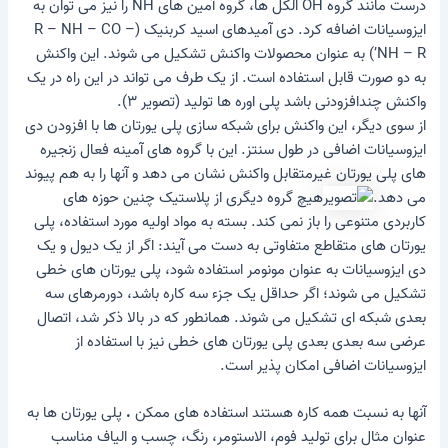
درست مانند گروه OH الکل ها، گروه آمین های NH را نیز می توان به
ایزوسیانات اضافه کرد. دی آمیدهای اسید کربنیک (R – NH – CO –
NH – R’) به عنوان محصولات واکنش تشکیل می شوند. این واکنش
به دو صورت قابل استفاده است. از یک طرف می تواند در این راه در یک
واکنش چندافزودنی باشد
پلی اوره ها
تولید (تصویر ۳).
از سوی دیگر، این واکنش برای
شبکه سازی
پلی یورتان ها با افزودن دی
ایزوسیانات اضافی در طول سنتز. این با گروه های آمینه فعال زنجیره
های پلی یورتان غیرمتقابل واکنش نشان می دهد و آنها را به هم پیوند
می دهد.
هیچ گروه دیگری از پلاستیک چنین حوزه های
کاربردی متنوعی را باز نمی کند. بسته به مواد اولیه مورد استفاده، پلی
یورتان های متقاطع متفاوتی به دست می آیند: اگر از یک دیول و یک
دی ایزوسیانات به عنوان مونومر استفاده شود، پلی یورتان های خطی
تشکیل می شوند؛ اگر حداقل یک جزء سه کاره باشد، دورمرهای سه
بعدی شبکه ای تشکیل می شوند. همانطور که در بالا ذکر شد، اتصال
عرضی سه بعدی بعدی پلی یورتان های خطی نیز با استفاده از
ایزوسیانات اضافی امکان پذیر است.
آنها به نسبت همه کاره هستند
استفاده های ممکن
.
پلی یورتان ها به
عنوان مثال برای تولید فوم، الاستومر، رنگ، چسب و الیاف مناسب