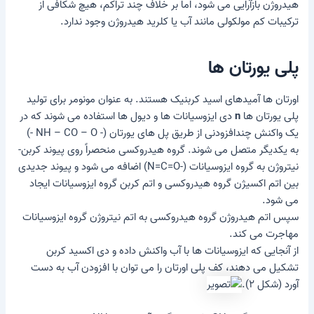
هیدروژن بازآرایی می شود، اما بر خلاف چند تراکم، هیچ شکافی از
ترکیبات کم مولکولی مانند آب یا کلرید هیدروژن وجود ندارد.
پلی یورتان ها
اورتان ها آمیدهای اسید کربنیک هستند. به عنوان مونومر برای تولید
پلی یورتان ها
n
دی ایزوسیانات ها و دیول ها استفاده می شوند که در
یک واکنش چندافزودنی از طریق پل های یورتان (- NH – CO – O -)
به یکدیگر متصل می شوند. گروه هیدروکسی منحصراً روی پیوند کربن-
نیتروژن به گروه ایزوسیانات (-N=C=O) اضافه می شود و پیوند جدیدی
بین اتم اکسیژن گروه هیدروکسی و اتم کربن گروه ایزوسیانات ایجاد
می شود.
سپس اتم هیدروژن گروه هیدروکسی به اتم نیتروژن گروه ایزوسیانات
مهاجرت می کند.
از آنجایی که ایزوسیانات ها با آب واکنش داده و دی اکسید کربن
تشکیل می دهند، کف پلی اورتان را می توان با افزودن آب به دست
آورد (شکل ۲).