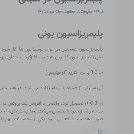
از
۱۴ مرداد ۱۴۰۵
/
Christopher J. Ziegler
پلیمریزاسیون یونی
پلیمریزاسیون همچنین می تواند توسط یون ها آغاز شود. بی
برای
پلیمریزاسیون کاتیونی
به عنوان آغازگر، اسیدهای برون
ب f 3) یا تری کلرید آلومینیوم (
آ ل سی ل ۳) همراه با آب استفاده می شود. در هیدرولیز اسیدهای لوئیس تری فلوراید بور و تری کلرید آلومینیوم، یون های اکسونیوم،
اچ 3 O +، تحصیل کرده واکنش با افزودن یک پروتون 
نتیجه رشد زنجیره را تضمین می‌کند. رشد زنجیره ای با جدا 
صورت هدفمند اضافه می شود. یکی از محصولات مهم پلیمریزاسیون کاتیونی، لا