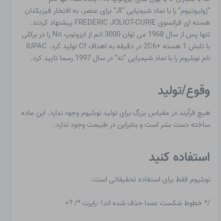
“ژولیوتیوم” را با نماد شیمیایی “Jl” برای عنصر، به افتخار فیزیکدان
هسته ای فرانسوی FREDERIC JOLIOT-CURIE پیشنهاد کردند.
تنها پس از سال 1968 می توان 3000 اتم از ایزوتوپ No را در برکلی
با تابش 1 هسته +2C6 در دقیقه به اهداف Cf تولید کرد. IUPAC
نام نوبلیوم را با نماد شیمیایی “نه” در سال 1997 رسما تایید کرد.
وقوع/تولید
هیچ فرآیند در مقیاس بزرگ برای تولید نوبلیوم وجود ندارد. این ماده
ساخته دست بشر است و بنابراین در طبیعت وجود ندارد.
استفاده کنید
نوبلیوم فقط برای استفاده تحقیقاتی است.
/* خطوط شکست عمدا حذف شده اند! -رابرت */ ?>