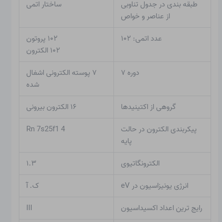
طبقه بندی در جدول تناوبی
ساختار اتمی
از عناصر و خواص
عدد اتمی: ۱۰۲
۱۰۲ پروتون
۱۰۲ الکترون
دوره ۷
۷ پوسته الکترونی اشغال
شده
گروهی از اکتینیدها
۱۶ الکترون بیرونی
پیکربندی الکترون در حالت
Rn 7s25f1 4
پایه
الکترونگاتیوی
۱.۳
انرژی یونیزاسیون در eV
ک. آ
رایج ترین اعداد اکسیداسیون
III