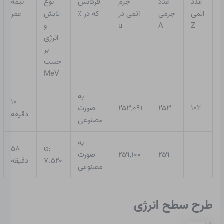
عدد
عدد
جرم
فرکانس
نوع
نیمه
اتمی
جرمی
اتمی در
که در ٪
تابش
عمر
Z
A
u
و
انرژی
بر
حسب
MeV
به
۱۰
۱۰۲
۲۵۳
۲۵۳,۰۹۱
صورت
دقیقه
مصنوعی
به
۵۸
α:
۲۵۹
۲۵۹,۱۰۰
صورت
۷.۵۲۰
دقیقه
مصنوعی
طرح سطح انرژی