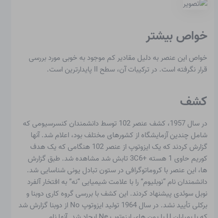
خواص بیشتر
خواص این عنصر به دلیل مقادیر کم موجود به خوبی مورد بررسی
قرار نگرفته است. در ترکیبات آن، سطح II پایدارترین است.
کشف
در سال 1957، کشف عنصر 102 توسط دانشمندان کنسرسیومی که
شامل چندین آزمایشگاه از کشورهای مختلف بود، اعلام شد. آنها
گزارش کردند که یک ایزوتوپ از عنصر 102 هنگامی که یک هدف
کوریم حاوی 1 هسته +3C6 تابش شد مشاهده شد. طبق گزارش
ها، این عنصر با کروماتوگرافی در ستون تبادل یونی شناسایی شد.
دانشمندان نام “نوبلیوم” را با علامت شیمیایی “نه” به افتخار آلفرد
نوبل سوئدی پیشنهاد کردند. این کشف با بررسی گروه کاری دوبنا و
برکلی تأیید نشد. در سال 1964 تولید ایزوتوپ No از دوبنا گزارش شد
که با بمباران U با یون های ایزوتوپ Ne ایجاد شد. آنها نام