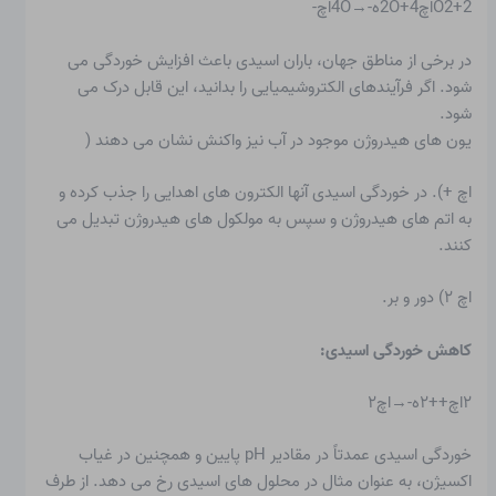
O2+2اچ2O+4ه-→4Oاچ-
در برخی از مناطق جهان، باران اسیدی باعث افزایش خوردگی می
شود. اگر فرآیندهای الکتروشیمیایی را بدانید، این قابل درک می
شود.
یون های هیدروژن موجود در آب نیز واکنش نشان می دهند (
اچ +). در
خوردگی اسیدی
آنها الکترون های اهدایی را جذب کرده و
به اتم های هیدروژن و سپس به مولکول های هیدروژن تبدیل می
کنند.
اچ ۲) دور و بر.
کاهش خوردگی اسیدی:
۲اچ++۲ه-→اچ۲
خوردگی اسیدی عمدتاً در مقادیر pH پایین و همچنین در غیاب
اکسیژن، به عنوان مثال در محلول های اسیدی رخ می دهد. از طرف