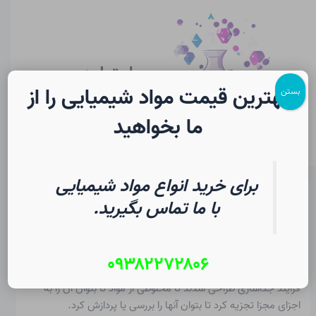
رش
پیمایش
Main
ه
نوشته
Menu
حتوا
سایت لرن
شیمی
بهترین قیمت مواد شیمیایی را از
بستن
ما بخواهید
برای خرید انواع مواد شیمیایی
جداسازی در شیمی | فرهنگ لغت
با ما تماس بگیرید.
دانشجویی
۰۹۳۸۲۲۷۲۸۰۶
از
۱۲ مرداد ۱۴۰۵
/
Christopher J. Ziegler
فرآیند جداسازی
طراحی شدند تا
مخلوطی از مواد
تا بتوان آن را به
اجزای مجزا تجزیه کرد تا بتوان آنها را بررسی یا پردازش کرد.