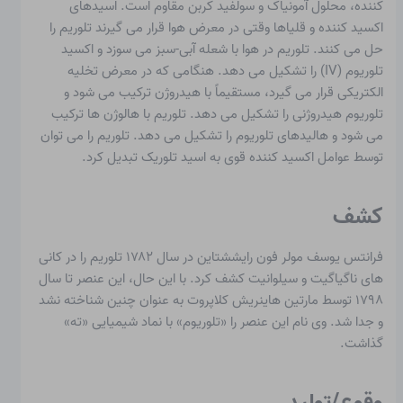
کننده، محلول آمونیاک و سولفید کربن مقاوم است. اسیدهای
اکسید کننده و قلیاها وقتی در معرض هوا قرار می گیرند تلوریم را
حل می کنند. تلوریم در هوا با شعله آبی-سبز می سوزد و اکسید
تلوریوم (IV) را تشکیل می دهد. هنگامی که در معرض تخلیه
الکتریکی قرار می گیرد، مستقیماً با هیدروژن ترکیب می شود و
تلوریوم هیدروژنی را تشکیل می دهد. تلوریم با هالوژن ها ترکیب
می شود و هالیدهای تلوریوم را تشکیل می دهد. تلوریم را می توان
توسط عوامل اکسید کننده قوی به اسید تلوریک تبدیل کرد.
کشف
فرانتس یوسف مولر فون رایششتاین در سال ۱۷۸۲ تلوریم را در کانی
های ناگیاگیت و سیلوانیت کشف کرد. با این حال، این عنصر تا سال
۱۷۹۸ توسط مارتین هاینریش کلاپروت به عنوان چنین شناخته نشد
و جدا شد. وی نام این عنصر را «تلوریوم» با نماد شیمیایی «ته»
گذاشت.
وقوع/تولید