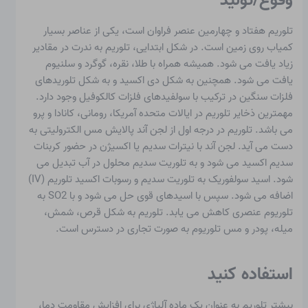
تلوریم هفتاد و چهارمین عنصر فراوان است، یکی از عناصر بسیار
کمیاب روی زمین است. در شکل ابتدایی، تلوریم به ندرت در مقادیر
زیاد یافت می شود. همیشه همراه با طلا، نقره، گوگرد و سلنیوم
یافت می شود. همچنین به شکل دی اکسید و به شکل تلوریدهای
فلزات سنگین در ترکیب با سولفیدهای فلزات کالکوفیل وجود دارد.
مهمترین ذخایر تلوریم در ایالات متحده آمریکا، رومانی، کانادا و پرو
می باشد. تلوریم در درجه اول از لجن آند پالایش مس الکترولیتی به
دست می آید. لجن آند با نیترات سدیم یا اکسیژن در حضور کربنات
سدیم اکسید می شود و به تلوریت سدیم محلول در آب تبدیل می
شود. اسید سولفوریک به تلوریت سدیم و رسوبات اکسید تلوریم (IV)
اضافه می شود. سپس با اسیدهای قوی حل می شود و با SO2 به
تلوریوم عنصری کاهش می یابد. تلوریم به شکل قرص، شمش،
میله، پودر و مس تلوریوم به صورت تجاری در دسترس است.
استفاده کنید
بیشتر تلوریم به عنوان یک ماده آلیاژی برای افزایش مقاومت دما،