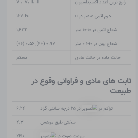
رایج ترین اعداد اکسیداسیون
VI، IV، II، -II
جرم اتمی عنصر در u
۱۲۷.۶۰
شعاع اتمی در ۱۰-۱۰ متر
۱,۴۳۲
شعاع یون در ۱۰-۱ ۰ متر
۰.۹۷ (+۴); ۰.۵۶ (۶+)
حالت ماده در حالت عادی
محکم
ثابت های مادی و فراوانی وقوع در
طبیعت
تراکم در
در ۲۵ درجه سانتی گراد
۶.۲۴
سختی طبق موهس
۲.۳
سرعت صوت در
۲۶۱۰