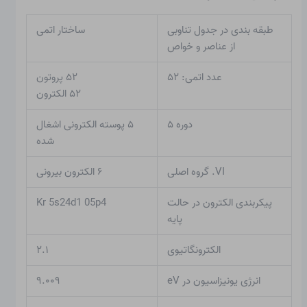
طبقه بندی در جدول تناوبی
ساختار اتمی
از عناصر و خواص
عدد اتمی: ۵۲
۵۲ پروتون
۵۲ الکترون
دوره ۵
۵ پوسته الکترونی اشغال
شده
VI. گروه اصلی
۶ الکترون بیرونی
پیکربندی الکترون در حالت
Kr 5s24d1 05p4
پایه
الکترونگاتیوی
۲.۱
انرژی یونیزاسیون در eV
۹.۰۰۹