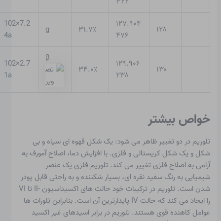
۳۲۲
7.2×102
۱۲۷.۹۰۴
g
۳۱.۷٪
۱۲۸
4a
۴۷۶
β
2.7×102
۱۲۹.۹۰۶
۳۴.۰٪
۱۳۰
1a
۲۳۸
خواص بیشتر
تلوریم در دو تغییر ظاهر می شود: یک شکل قهوه ای سیاه و بی
شکل و یک شکل کریستالی و فلزی. با افزایش دما، اصلاح آمورف به
آرامی به اصلاح فلزی تغییر می کند. تلوریم فلزی یک عنصر
شیمیایی به رنگ سفید نقره ای، بسیار شکننده و به راحتی قابل پودر
شدن است. تلوریم در ترکیبات خود حالت های اکسیداسیون -II تا VI
را ایجاد می کند که حالت IV پایدارترین آن است. بنابراین تلورات ها
عوامل کاهنده قوی هستند. تلوریم در برابر اسیدهای غیر اکسید