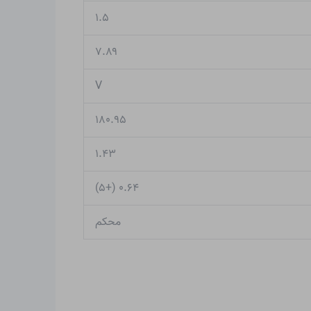
۱.۵
۷.۸۹
V
۱۸۰.۹۵
۱.۴۳
۰.۶۴ (+۵)
محکم