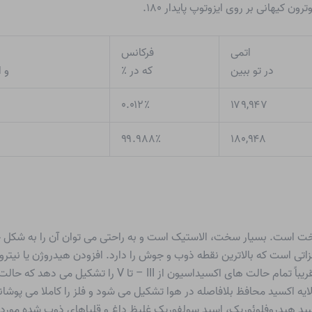
ون کیهانی بر روی ایزوتوپ پایدار ۱۸۰.
اتمی
فرکانس
در تو ببین
که در ٪
و ا
۰.۰۱۲٪
۱۷۹,۹۴۷
۹۹.۹۸۸٪
۱۸۰,۹۴۸
 سخت است. بسیار سخت، الاستیک است و به راحتی می توان آن را به شک
ز فلزاتی است که بالاترین نقطه ذوب و جوش را دارد. افزودن هیدروژن یا ن
ایه اکسید محافظ بلافاصله در هوا تشکیل می شود و فلز را کاملا می پوشاند.
ید هیدروفلوئوریک، اسید سولفوریک غلیظ داغ و قلیاهای ذوب شده مورد حمل