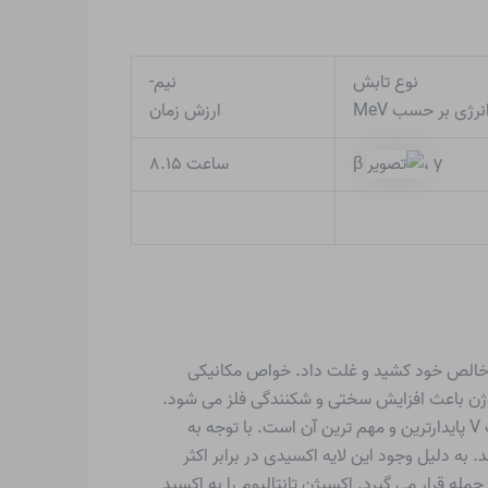
نوع تابش
نیم-
نرژی بر حسب MeV
ارزش زمان
ساعت ۸.۱۵
β
، γ
ل خالص خود کشید و غلت داد. خواص مکانیکی
یتروژن باعث افزایش سختی و شکنندگی فلز می شود.
تانتالیوم متعلق به گروه وانادیوم است. در ترکیبات خود تقریباً تمام حالت های اکسیداسیون از III – تا V را تشکیل می دهد که حالت V پایدارترین و مهم ترین آن است. با توجه به
 به دلیل وجود این لایه اکسیدی در برابر اکثر
ه قرار می گیرد. اکسیژن تانتالیوم را به اکسید