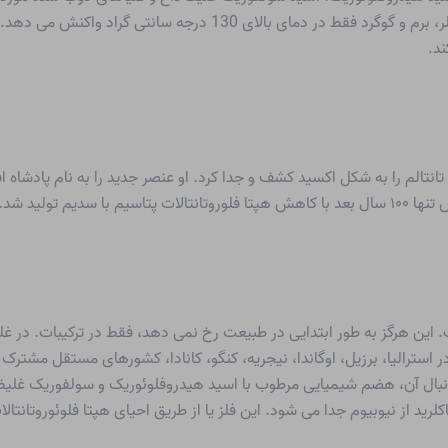
تانتالیوم (V) اکسید می کند. با فلوئور در دمای اتاق و با کلر، برم و گوگرد
یم تولید شد.
 این هرگز به طور ابتدایی در طبیعت رخ نمی دهد، فقط در ترکیبات. در غل
ر استرالیا، برزیل، اوگاندا، نیجریه، کنگو، کانادا، کشورهای مستقل مشترک 
بال آن، هضم شیمیایی مرطوب با اسید هیدروفلوئوریک و سولفوریک غلیظ، 
نتاکلرید از نیوبیوم جدا می شود. این فلز یا از طریق احیای هپتا فلوئوروتان