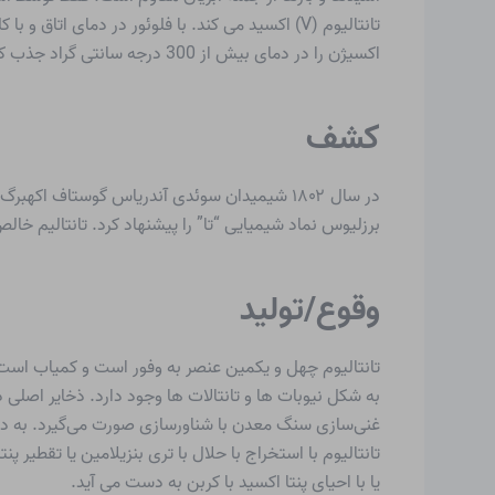
اکسیژن را در دمای بیش از 300 درجه سانتی گراد جذب کند.
کشف
برزلیوس نماد شیمیایی “تا” را پیشنهاد کرد. تانتالیم خالص تنها ۱۰۰ سال بعد با کاهش هپتا فلوروتانتالات پتاسیم با سد
وقوع/تولید
تانتالیوم چهل و یکمین عنصر به وفور است و کمیاب است.
به شکل نیوبات ها و تانتالات ها وجود دارد. ذخایر اصلی د
غنی‌سازی سنگ معدن با شناورسازی صورت می‌گیرد. به دن
تانتالیوم با استخراج با حلال با تری بنزیلامین یا تقطیر پ
یا با احیای پنتا اکسید با کربن به دست می آید.