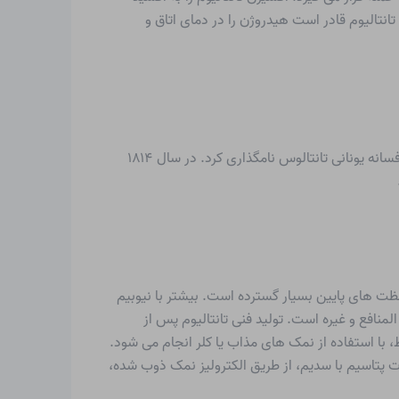
 فقط در دمای بالای 130 درجه سانتی گراد واکنش می دهد. تانتالیوم قادر است هیدروژن را در دمای اتاق و
در سال ۱۸۰۲ شیمیدان سوئدی آندریاس گوستاف اکهبرگ تانتالم را به شکل اکسید کشف و جدا کرد. او عنصر جدید را به نام پادشاه افسانه یونانی تانتالوس نامگذاری کرد. در سال ۱۸۱۴
ظت های پایین بسیار گسترده است. بیشتر با نیوبیم
المنافع و غیره است. تولید فنی تانتالیوم پس از
با استفاده از نمک های مذاب یا کلر انجام می شود.
تالات پتاسیم با سدیم، از طریق الکترولیز نمک ذوب شده،